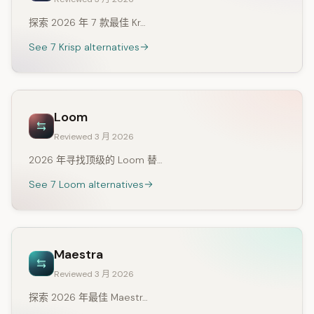
探索 2026 年 7 款最佳 Kr…
See 7 Krisp alternatives
Loom
Reviewed 3 月 2026
2026 年寻找顶级的 Loom 替…
See 7 Loom alternatives
Maestra
Reviewed 3 月 2026
探索 2026 年最佳 Maestr…