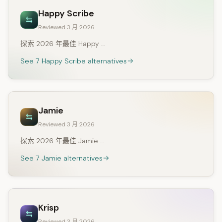
Happy Scribe
Reviewed 3 月 2026
探索 2026 年最佳 Happy …
See 7 Happy Scribe alternatives
Jamie
Reviewed 3 月 2026
探索 2026 年最佳 Jamie …
See 7 Jamie alternatives
Krisp
Reviewed 3 月 2026