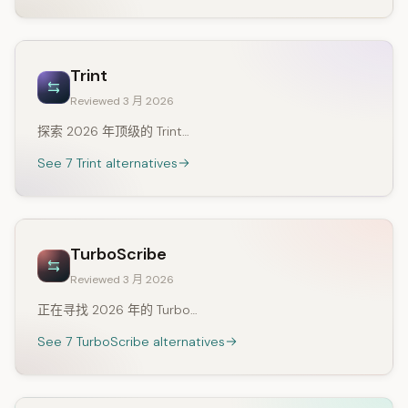
Trint
Reviewed 3 月 2026
探索 2026 年顶级的 Trint…
See 7 Trint alternatives
TurboScribe
Reviewed 3 月 2026
正在寻找 2026 年的 Turbo…
See 7 TurboScribe alternatives