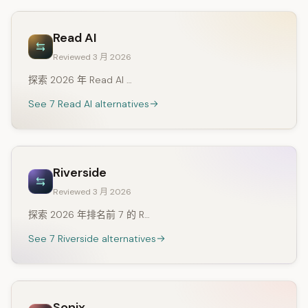
Read AI
Reviewed 3 月 2026
探索 2026 年 Read AI …
See 7 Read AI alternatives
Riverside
Reviewed 3 月 2026
探索 2026 年排名前 7 的 R…
See 7 Riverside alternatives
Sonix