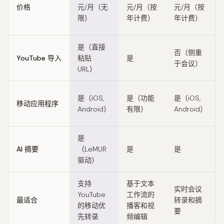
价格
元/月（无
元/月（按
元/月（按
限）
年计费）
年计费）
是（直接
否（侧重
YouTube 导入
粘贴
是
于会议）
URL）
是（iOS,
是（功能
是（iOS,
移动应用程序
Android）
有限）
Android）
是
AI 摘要
（LeMUR
是
是
驱动）
支持
基于文本
实时会议
YouTube
工作流的
最适合
转录和摘
的移动优
播客和视
要
先转录
频编辑