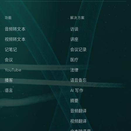
功能
解决方案
音频转文本
访谈
视频转文本
讲座
记笔记
会议记录
会议
医疗
YouTube
法律
播客
语音备忘
语言
AI 写作
摘要
音频翻译
视频翻译