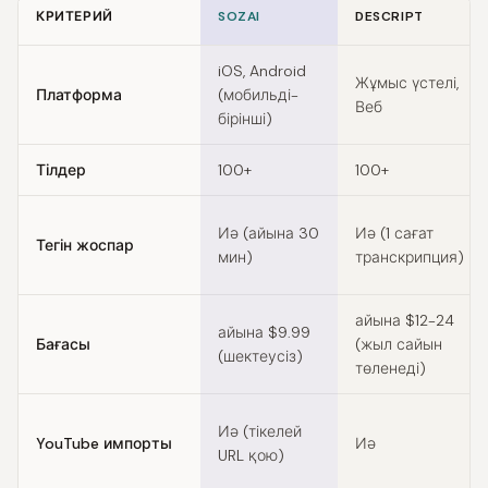
КРИТЕРИЙ
SOZAI
DESCRIPT
Feature comparison of Riverside alternatives
iOS, Android
Жұмыс үстелі,
Платформа
(мобильді-
Веб
бірінші)
Тілдер
100+
100+
Иә (айына 30
Иә (1 сағат
Тегін жоспар
мин)
транскрипция)
айына $12-24
айына $9.99
Бағасы
(жыл сайын
(шектеусіз)
төленеді)
Иә (тікелей
YouTube импорты
Иә
URL қою)