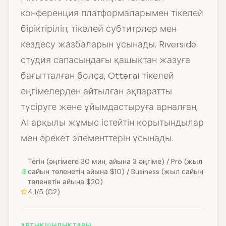
конференция платформаларымен тікелей
біріктіріліп, тікелей субтитрлер мен
кездесу жазбаларын ұсынады. Riverside
студия сапасындағы қашықтан жазуға
бағытталған болса, Otter.ai тікелей
әңгімелерден айтылған ақпаратты
түсіруге және ұйымдастыруға арналған,
AI арқылы жұмыс істейтін қорытындылар
мен әрекет элементтерін ұсынады.
Тегін (әңгімеге 30 мин, айына 3 әңгіме) / Pro (жыл
сайын төленетін айына $10) / Business (жыл сайын
төленетін айына $20)
4.1/5 (G2)
АРТЫҚШЫЛЫҚТАРЫ