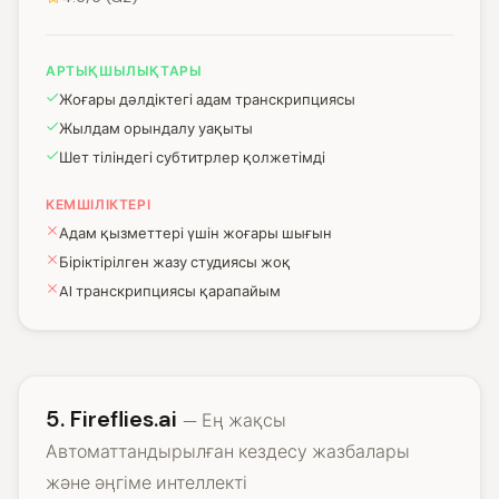
АРТЫҚШЫЛЫҚТАРЫ
Жоғары дәлдіктегі адам транскрипциясы
Жылдам орындалу уақыты
Шет тіліндегі субтитрлер қолжетімді
КЕМШІЛІКТЕРІ
Адам қызметтері үшін жоғары шығын
Біріктірілген жазу студиясы жоқ
AI транскрипциясы қарапайым
5. Fireflies.ai
— Ең жақсы
Автоматтандырылған кездесу жазбалары
және әңгіме интеллекті