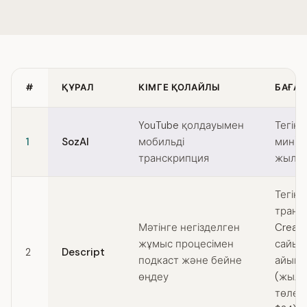
#
ҚҰРАЛ
КІМГЕ ҚОЛАЙЛЫ
БАҒАЛ
Quick comparison of Riverside alternatives
YouTube қолдауымен
Тегін 
1
SozAI
мобильді
мин) /
транскрипция
жылда
Тегін (
транс
Мәтінге негізделген
Creat
жұмыс процесімен
сайын
2
Descript
подкаст және бейне
айына 
өңдеу
(жыл 
төлен