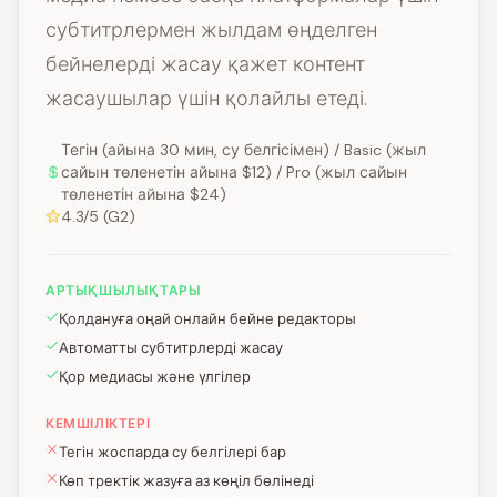
субтитрлермен жылдам өңделген
бейнелерді жасау қажет контент
жасаушылар үшін қолайлы етеді.
Тегін (айына 30 мин, су белгісімен) / Basic (жыл
сайын төленетін айына $12) / Pro (жыл сайын
төленетін айына $24)
4.3/5 (G2)
АРТЫҚШЫЛЫҚТАРЫ
Қолдануға оңай онлайн бейне редакторы
Автоматты субтитрлерді жасау
Қор медиасы және үлгілер
КЕМШІЛІКТЕРІ
Тегін жоспарда су белгілері бар
Көп тректік жазуға аз көңіл бөлінеді