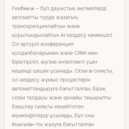
Fireflies.ai – бұл дауыстық әңгімелерді
автоматты түрде жазатын,
транскрипциялайтын және
қорытындылайтын AI кездесу көмекшісі.
Ол әртүрлі конференция
қолданбаларымен және CRM-мен
біріктіріліп, әңгіме интеллекті үшін
кешенді шешім ұсынады. Otter.ai сияқты,
ол кездесу жұмыс процестерін
автоматтандыруға бағытталған, бірақ
сезім талдауы және арнайы тақырыпты
бақылау сияқты кеңейтілген
мүмкіндіктерді ұсынады, бұл оны
Riverside-тің жазуға бағытталған