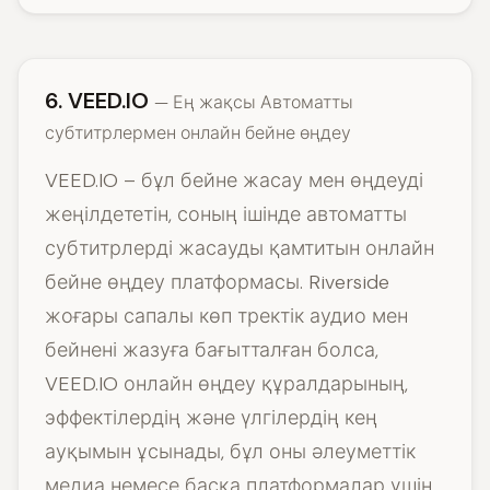
6. VEED.IO
— Ең жақсы Автоматты
субтитрлермен онлайн бейне өңдеу
VEED.IO – бұл бейне жасау мен өңдеуді
жеңілдететін, соның ішінде автоматты
субтитрлерді жасауды қамтитын онлайн
бейне өңдеу платформасы. Riverside
жоғары сапалы көп тректік аудио мен
бейнені жазуға бағытталған болса,
VEED.IO онлайн өңдеу құралдарының,
эффектілердің және үлгілердің кең
ауқымын ұсынады, бұл оны әлеуметтік
медиа немесе басқа платформалар үшін