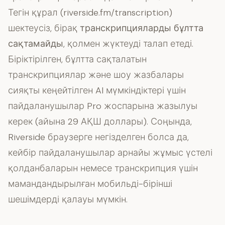
Тегін құрал (riverside.fm/transcription)
шектеусіз, бірақ
транскрипцияларды бұлтта
сақтамайды
, қолмен жүктеуді талап етеді.
Біріктірілген, бұлтта сақталатын
транскрипциялар және шоу жазбалары
сияқты кеңейтілген AI мүмкіндіктері үшін
пайдаланушылар Pro жоспарына жазылуы
керек (айына 29 АҚШ доллары). Соңында,
Riverside браузерге негізделген болса да,
кейбір пайдаланушылар арнайы жұмыс үстелі
қолданбаларын немесе транскрипция үшін
мамандандырылған мобильді-бірінші
шешімдерді қалауы мүмкін.