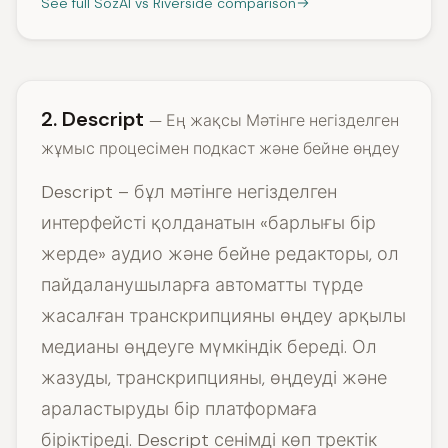
See full SozAI vs Riverside comparison
2. Descript
— Ең жақсы Мәтінге негізделген
жұмыс процесімен подкаст және бейне өңдеу
Descript – бұл мәтінге негізделген
интерфейсті қолданатын «барлығы бір
жерде» аудио және бейне редакторы, ол
пайдаланушыларға автоматты түрде
жасалған транскрипцияны өңдеу арқылы
медианы өңдеуге мүмкіндік береді. Ол
жазуды, транскрипцияны, өңдеуді және
араластыруды бір платформаға
біріктіреді. Descript сенімді көп тректік