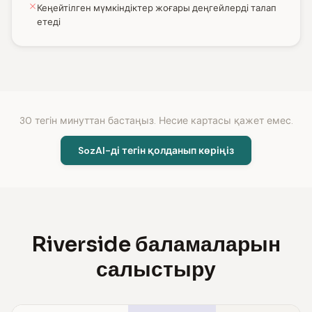
Кеңейтілген мүмкіндіктер жоғары деңгейлерді талап
етеді
30 тегін минуттан бастаңыз. Несие картасы қажет емес.
SozAI-ді тегін қолданып көріңіз
Riverside баламаларын
салыстыру