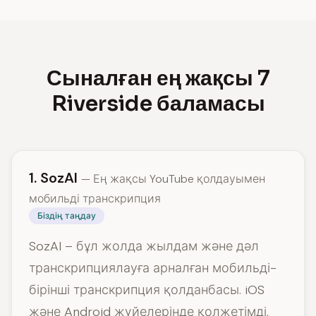
Сыналған ең жақсы 7
Riverside баламасы
1. SozAI
— Ең жақсы YouTube қолдауымен
мобильді транскрипция
Біздің таңдау
SozAI – бұл жолда жылдам және дәл
транскрипциялауға арналған мобильді-
бірінші транскрипция қолданбасы. iOS
және Android жүйелерінде қолжетімді,