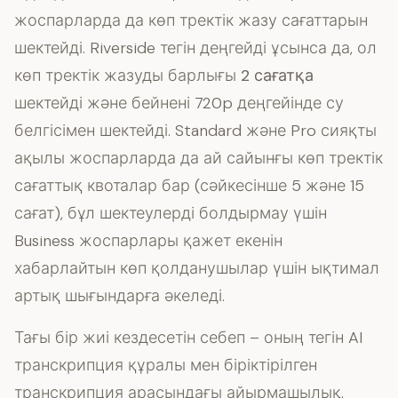
жоспарларда да көп тректік жазу сағаттарын
шектейді. Riverside тегін деңгейді ұсынса да, ол
көп тректік жазуды барлығы
2 сағатқа
шектейді және бейнені 720p деңгейінде су
белгісімен шектейді. Standard және Pro сияқты
ақылы жоспарларда да ай сайынғы көп тректік
сағаттық квоталар бар (сәйкесінше 5 және 15
сағат), бұл шектеулерді болдырмау үшін
Business жоспарлары қажет екенін
хабарлайтын көп қолданушылар үшін ықтимал
артық шығындарға әкеледі.
Тағы бір жиі кездесетін себеп – оның тегін AI
транскрипция құралы мен біріктірілген
транскрипция арасындағы айырмашылық.