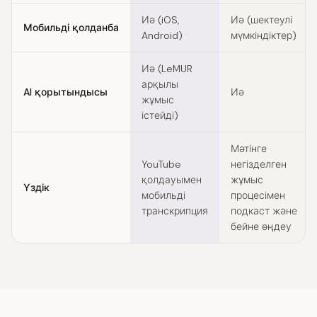
Иә (iOS,
Иә (шектеулі
Мобильді қолданба
Android)
мүмкіндіктер)
Иә (LeMUR
арқылы
AI қорытындысы
Иә
жұмыс
істейді)
Мәтінге
YouTube
негізделген
қолдауымен
жұмыс
Үздік
мобильді
процесімен
транскрипция
подкаст және
бейне өңдеу