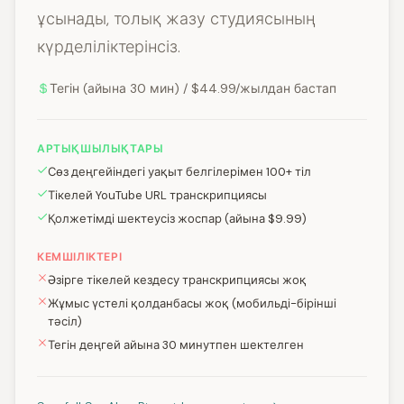
ұсынады, толық жазу студиясының
күрделіліктерінсіз.
Тегін (айына 30 мин) / $44.99/жылдан бастап
АРТЫҚШЫЛЫҚТАРЫ
Сөз деңгейіндегі уақыт белгілерімен 100+ тіл
Тікелей YouTube URL транскрипциясы
Қолжетімді шектеусіз жоспар (айына $9.99)
КЕМШІЛІКТЕРІ
Әзірге тікелей кездесу транскрипциясы жоқ
Жұмыс үстелі қолданбасы жоқ (мобильді-бірінші
тәсіл)
Тегін деңгей айына 30 минутпен шектелген