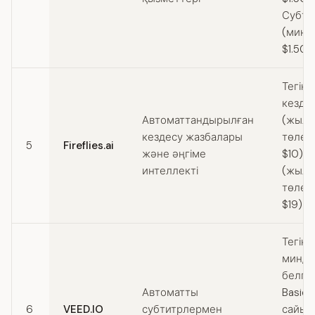
Субти
(мину
$1.50)
Тегін 
кездес
Автоматтандырылған
(жыл 
кездесу жазбалары
төлен
5
Fireflies.ai
және әңгіме
$10) /
интеллекті
(жыл 
төлен
$19)
Тегін 
мин, с
белгіс
Автоматты
Basic
6
VEED.IO
субтитрлермен
сайын