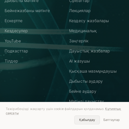
Дыбысты мәтінге
Сұхбаттар
Бейнежазбаны мәтінге
Лекциялар
Ескертпе
Кездесу жазбалары
Кездесулер
Медициналық
YouTube
Заңгерлік
Подкасттар
Дауыстық жазбалар
Тілдер
AI жазушы
Қысқаша мазмұндаушы
Дыбысты аудару
Бейне аудару
Мәтінді дауыстау
Тәжірибеңізді жақсарту үшін cookie файлдарын қолданамыз.
Құпиялық
саясаты
ТЕГІН ҚҰРАЛДАР
Қабылдау
Баптаулар
YOUTUBE ЖӘНЕ СУБТИТРЛЕР
СУБТИТРЛЕРДІ ТҮРЛЕНДІРУ