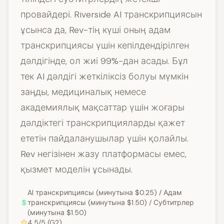
провайдері. Riverside AI транскрипциясын
ұсынса да, Rev-тің күші оның адам
транскрипциясы үшін кепілдендірілген
дәлдігінде, ол жиі 99%-дан асады. Бұл
тек AI дәлдігі жеткіліксіз болуы мүмкін
заңды, медициналық немесе
академиялық мақсаттар үшін жоғары
дәлдіктегі транскрипцияларды қажет
ететін пайдаланушылар үшін қолайлы.
Rev негізінен жазу платформасы емес,
қызмет моделін ұсынады.
AI транскрипциясы (минутына $0.25) / Адам
транскрипциясы (минутына $1.50) / Субтитрлер
(минутына $1.50)
4.5/5 (G2)