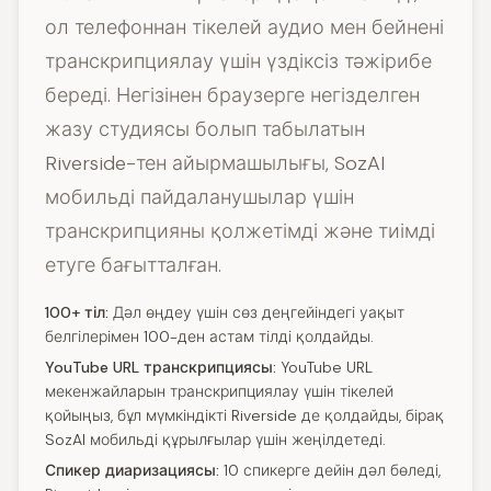
ол телефоннан тікелей аудио мен бейнені
транскрипциялау үшін үздіксіз тәжірибе
береді. Негізінен браузерге негізделген
жазу студиясы болып табылатын
Riverside-тен айырмашылығы, SozAI
мобильді пайдаланушылар үшін
транскрипцияны қолжетімді және тиімді
етуге бағытталған.
100+ тіл:
Дәл өңдеу үшін сөз деңгейіндегі уақыт
белгілерімен 100-ден астам тілді қолдайды.
YouTube URL транскрипциясы:
YouTube URL
мекенжайларын транскрипциялау үшін тікелей
қойыңыз, бұл мүмкіндікті Riverside де қолдайды, бірақ
SozAI мобильді құрылғылар үшін жеңілдетеді.
Спикер диаризациясы:
10 спикерге дейін дәл бөледі,