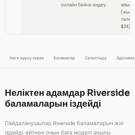
онлайн бейне өңдеу
айына 
(жыл 
төлен
$24)
Неге ауысу керек
Баламалар
Салыстыру
Әдіснама
Неліктен адамдар Riverside
баламаларын іздейді
Пайдаланушылар Riverside баламаларын жиі
іздейді, өйткені оның баға моделі ақылы