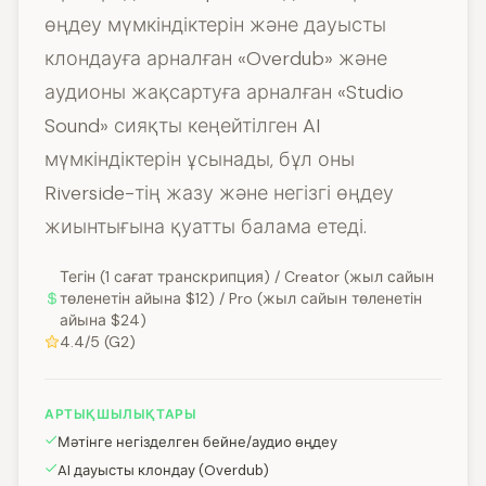
өңдеу мүмкіндіктерін және дауысты
клондауға арналған «Overdub» және
аудионы жақсартуға арналған «Studio
Sound» сияқты кеңейтілген AI
мүмкіндіктерін ұсынады, бұл оны
Riverside-тің жазу және негізгі өңдеу
жиынтығына қуатты балама етеді.
Тегін (1 сағат транскрипция) / Creator (жыл сайын
төленетін айына $12) / Pro (жыл сайын төленетін
айына $24)
4.4/5 (G2)
АРТЫҚШЫЛЫҚТАРЫ
Мәтінге негізделген бейне/аудио өңдеу
AI дауысты клондау (Overdub)