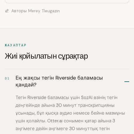
Авторы
Merey Tleugazin
ЖАУАПТАР
Жиі қойылатын сұрақтар
Ең жақсы тегін Riverside баламасы
01
қандай?
Тегін Riverside баламасы үшін SozAI өзінің тегін
деңгейінде айына 30 минут транскрипцияны
ұсынады, бұл қысқа аудио немесе бейне мазмұны
үшін қолайлы. Otter.ai сонымен қатар айына 3
әңгімеге дейін әңгімеге 30 минуттық тегін