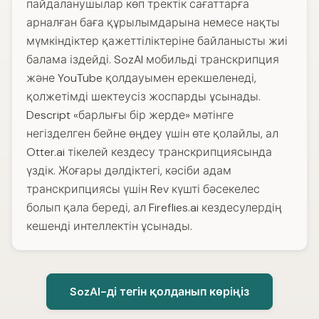
пайдаланушылар көп тректік сағаттарға
арналған баға құрылымдарына немесе нақты
мүмкіндіктер қажеттіліктеріне байланысты жиі
балама іздейді. SozAI мобильді транскрипция
және YouTube қолдауымен ерекшеленеді,
қолжетімді шектеусіз жоспарды ұсынады.
Descript «барлығы бір жерде» мәтінге
негізделген бейне өңдеу үшін өте қолайлы, ал
Otter.ai тікелей кездесу транскрипциясында
үздік. Жоғары дәлдіктегі, кәсіби адам
транскрипциясы үшін Rev күшті бәсекелес
болып қала береді, ал Fireflies.ai кездесулердің
кешенді интеллектін ұсынады.
SozAI-ді тегін қолданып көріңіз