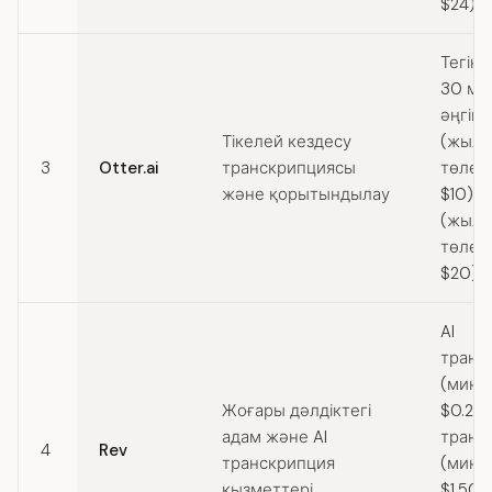
$24)
Тегін 
30 ми
әңгіме
Тікелей кездесу
(жыл 
3
Otter.ai
транскрипциясы
төлен
және қорытындылау
$10) /
(жыл 
төлен
$20)
AI
транс
(мину
Жоғары дәлдіктегі
$0.25)
адам және AI
транс
4
Rev
транскрипция
(мину
қызметтері
$1.50) 