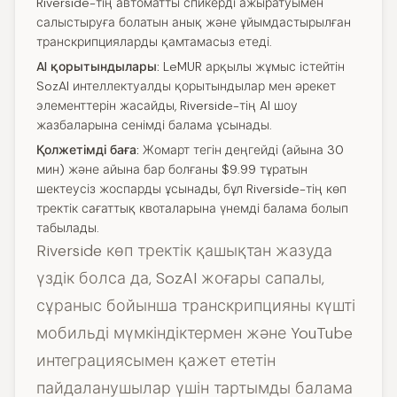
Riverside-тің автоматты спикерді ажыратуымен
салыстыруға болатын анық және ұйымдастырылған
транскрипцияларды қамтамасыз етеді.
AI қорытындылары:
LeMUR арқылы жұмыс істейтін
SozAI интеллектуалды қорытындылар мен әрекет
элементтерін жасайды, Riverside-тің AI шоу
жазбаларына сенімді балама ұсынады.
Қолжетімді баға:
Жомарт тегін деңгейді (айына 30
мин) және айына бар болғаны $9.99 тұратын
шектеусіз жоспарды ұсынады, бұл Riverside-тің көп
тректік сағаттық квоталарына үнемді балама болып
табылады.
Riverside көп тректік қашықтан жазуда
үздік болса да, SozAI жоғары сапалы,
сұраныс бойынша транскрипцияны күшті
мобильді мүмкіндіктермен және YouTube
интеграциясымен қажет ететін
пайдаланушылар үшін тартымды балама