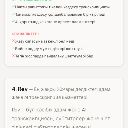
Нақты уақыттағы тікелей кездесу транскрипциясы
Танымал кездесу қолданбаларымен біріктіріледі
AI қорытындысы және әрекет элементтері
КЕМШІЛІКТЕРІ
Жазу сапасына аз көңіл бөлінеді
Бейне өңдеу мүмкіндіктері шектеулі
Тегін жоспарда пайдалану шектеулері бар
4. Rev
— Ең жақсы Жоғары дәлдіктегі адам
және AI транскрипция қызметтері
Rev – бұл кәсіби адам және AI
транскрипциясы, субтитрлер және шет
тіліндегі субтитрлердің жетекші