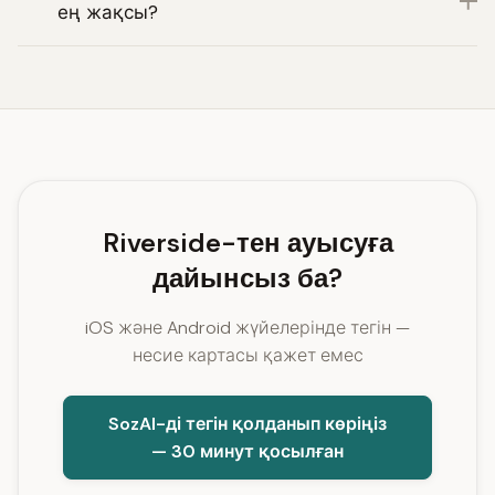
ең жақсы?
Riverside-тен ауысуға
дайынсыз ба?
iOS және Android жүйелерінде тегін —
несие картасы қажет емес
SozAI-ді тегін қолданып көріңіз
— 30 минут қосылған