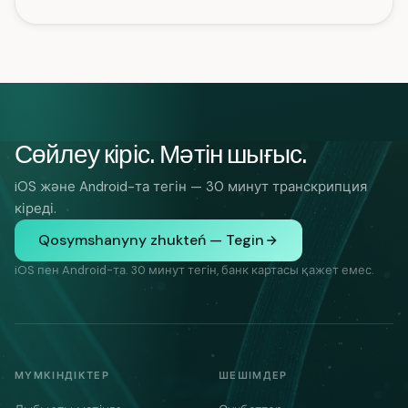
Сөйлеу кіріс. Мәтін шығыс.
iOS және Android-та тегін — 30 минут транскрипция
кіреді.
Qosymshanyny zhukteń — Tegin
iOS пен Android-та. 30 минут тегін, банк картасы қажет емес.
МҮМКІНДІКТЕР
ШЕШІМДЕР