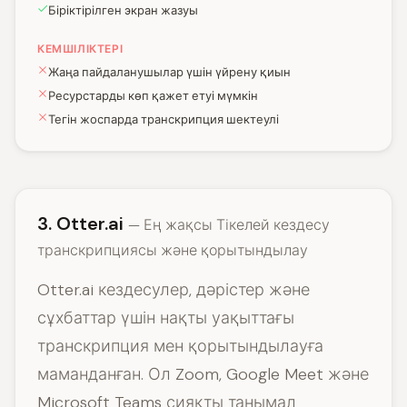
Біріктірілген экран жазуы
КЕМШІЛІКТЕРІ
Жаңа пайдаланушылар үшін үйрену қиын
Ресурстарды көп қажет етуі мүмкін
Тегін жоспарда транскрипция шектеулі
3. Otter.ai
— Ең жақсы Тікелей кездесу
транскрипциясы және қорытындылау
Otter.ai кездесулер, дәрістер және
сұхбаттар үшін нақты уақыттағы
транскрипция мен қорытындылауға
маманданған. Ол Zoom, Google Meet және
Microsoft Teams сияқты танымал