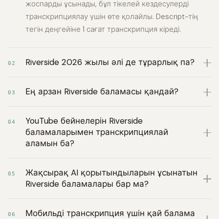
жоспарды ұсынады, бұл тікелей кездесулерді
транскрипциялау үшін өте қолайлы. Descript-тің
тегін деңгейіне 1 сағат транскрипция кіреді.
Riverside 2026 жылы әлі де тұрарлық па?
02
Ең арзан Riverside баламасы қандай?
03
YouTube бейнелерін Riverside
04
баламаларымен транскрипциялай
аламын ба?
Жақсырақ AI қорытындыларын ұсынатын
05
Riverside баламалары бар ма?
Мобильді транскрипция үшін қай балама
06