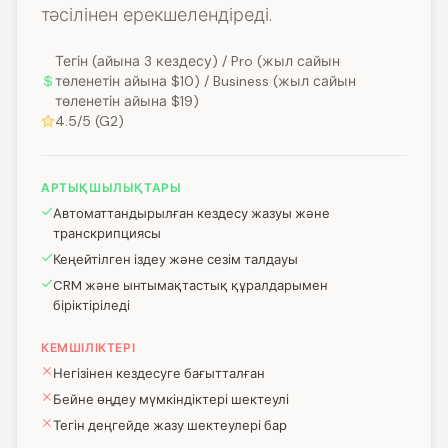
тәсілінен ерекшелендіреді.
Тегін (айына 3 кездесу) / Pro (жыл сайын
төленетін айына $10) / Business (жыл сайын
төленетін айына $19)
4.5/5 (G2)
АРТЫҚШЫЛЫҚТАРЫ
Автоматтандырылған кездесу жазуы және
транскрипциясы
Кеңейтілген іздеу және сезім талдауы
CRM және ынтымақтастық құралдарымен
біріктіріледі
КЕМШІЛІКТЕРІ
Негізінен кездесуге бағытталған
Бейне өңдеу мүмкіндіктері шектеулі
Тегін деңгейде жазу шектеулері бар