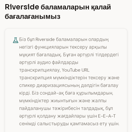
Riverside баламаларын қалай
бағалағанымыз
Біз бұл Riverside баламаларын олардың
негізгі функцияларын тексеру арқылы
мұқият бағаладық. Бұған әртүрлі тілдердегі
әртүрлі аудио файлдарды
транскрипциялау, YouTube URL
транскрипция мүмкіндіктерін тексеру және
спикер диаризациясының дәлдігін бағалау
кірді. Біз сондай-ақ баға құрылымдарын,
мүмкіндіктер жиынтығын және жалпы
пайдаланушы тәжірибесін талдадық, бұл
әртүрлі қолдану жағдайлары үшін E-E-A-T
сенімді салыстыруды қамтамасыз ету үшін.