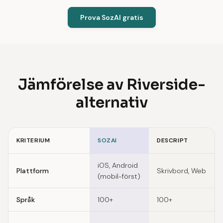
Prova SozAI gratis
Jämförelse av Riverside-
alternativ
KRITERIUM
SOZAI
DESCRIPT
Feature comparison of Riverside alternatives
iOS, Android
Plattform
Skrivbord, Web
(mobil-först)
Språk
100+
100+