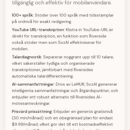
tillgänglig och effektiv för mobilanvändare.
100+ språk:
Stöder över 100 språk med tidsstämplar
på ordnivå för exakt redigering.
YouTube URL-transkription:
Klistra in YouTube-URL:er
direkt för transkription, en funktion som Riverside
också stöder men som SozAI effektiviserar för
mobilen.
Talardiagnostik:
Separerar noggrant upp till 10 talare,
vilket säkerställer tydliga och organiserade
transkriptioner, jämförbart med Riversides
automatiska talardifferentiering.
AI-sammanfattningar:
Drivs av LeMUR, SozAI genererar
intelligenta sammanfattningar och åtgärdspunkter, och
erbjuder ett robust alternativ till Riversides AI-
mötesanteckningar.
Prisvärd prissättning:
Erbjuder en generös gratisnivå
(30 min/månad) och en obegränsad plan för endast
$9.99/månad, vilket gör det till ett kostnadseffektivt