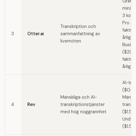
Gratis
min/ko
3 konv
Pro (
Transkription och
faktur
3
Otter.ai
sammanfattning av
årligen
livemöten
Busin
($20/
faktur
årligen
AI-tra
($0.25
Mänskliga och AI-
Mänskl
4
Rev
transkriptionstjänster
transk
med hög noggrannhet
($1.50
Under
($1.50