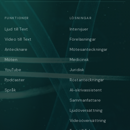
FUNKTIONER
LÖSNINGAR
Ljud till Text
Intervjuer
Video till Text
Föreläsningar
Antecknare
Mötesanteckningar
Möten
Medicinsk
YouTube
Juridisk
Podcaster
Röstanteckningar
Språk
AI-skrivassistent
Sammanfattare
Ljudöversättning
Videoöversättning