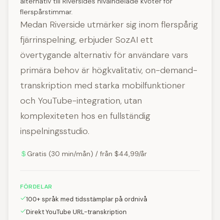
alternativ till Riversides nivåindelade kvoter för
flerspårstimmar.
Medan Riverside utmärker sig inom flerspårig
fjärrinspelning, erbjuder SozAI ett
övertygande alternativ för användare vars
primära behov är högkvalitativ, on-demand-
transkription med starka mobilfunktioner
och YouTube-integration, utan
komplexiteten hos en fullständig
inspelningsstudio.
Gratis (30 min/mån) / från $44,99/år
FÖRDELAR
100+ språk med tidsstämplar på ordnivå
Direkt YouTube URL-transkription