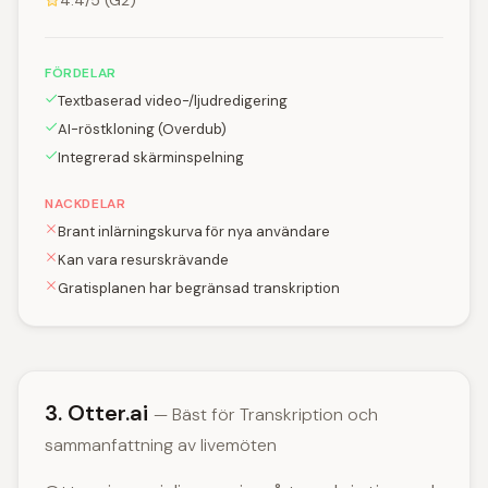
4.4/5 (G2)
FÖRDELAR
Textbaserad video-/ljudredigering
AI-röstkloning (Overdub)
Integrerad skärminspelning
NACKDELAR
Brant inlärningskurva för nya användare
Kan vara resurskrävande
Gratisplanen har begränsad transkription
3. Otter.ai
— Bäst för Transkription och
sammanfattning av livemöten