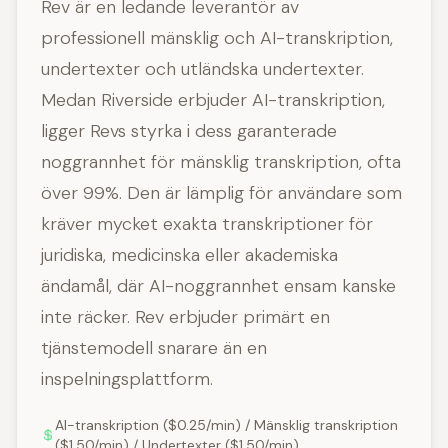
Rev är en ledande leverantör av
professionell mänsklig och AI-transkription,
undertexter och utländska undertexter.
Medan Riverside erbjuder AI-transkription,
ligger Revs styrka i dess garanterade
noggrannhet för mänsklig transkription, ofta
över 99%. Den är lämplig för användare som
kräver mycket exakta transkriptioner för
juridiska, medicinska eller akademiska
ändamål, där AI-noggrannhet ensam kanske
inte räcker. Rev erbjuder primärt en
tjänstemodell snarare än en
inspelningsplattform.
AI-transkription ($0.25/min) / Mänsklig transkription
($1.50/min) / Undertexter ($1.50/min)