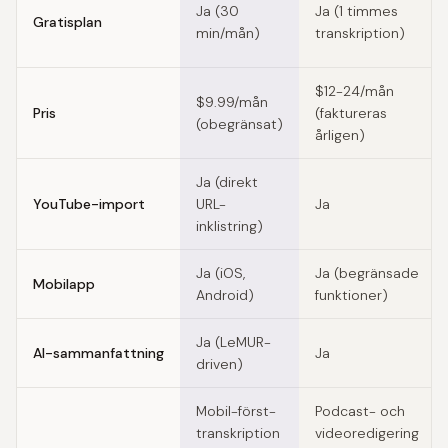
Ja (30
Ja (1 timmes
Gratisplan
min/mån)
transkription)
$12-24/mån
$9.99/mån
Pris
(faktureras
(obegränsat)
årligen)
Ja (direkt
YouTube-import
URL-
Ja
inklistring)
Ja (iOS,
Ja (begränsade
Mobilapp
Android)
funktioner)
Ja (LeMUR-
AI-sammanfattning
Ja
driven)
Mobil-först-
Podcast- och
transkription
videoredigering