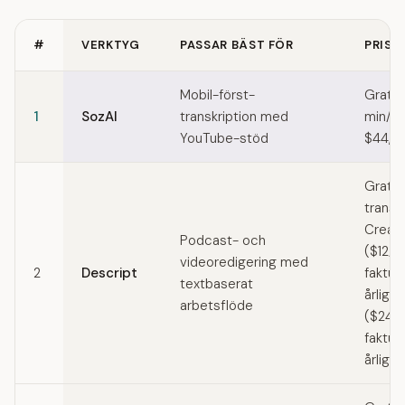
#
VERKTYG
PASSAR BÄST FÖR
PRISE
Quick comparison of Riverside alternatives
Mobil-först-
Gratis
1
SozAI
transkription med
min/må
YouTube-stöd
$44,99
Gratis
transkr
Creat
Podcast- och
($12/
videoredigering med
2
Descript
faktur
textbaserat
årligen
arbetsflöde
($24/
faktur
årligen