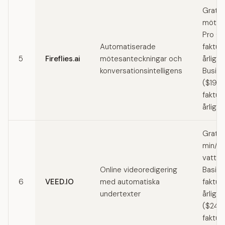
Gratis
möten
Pro (
Automatiserade
faktur
5
Fireflies.ai
mötesanteckningar och
årligen
konversationsintelligens
Busin
($19/
faktur
årligen
Gratis
min/m
vatten
Online videoredigering
Basic 
6
VEED.IO
med automatiska
faktur
undertexter
årligen
($24/
faktur