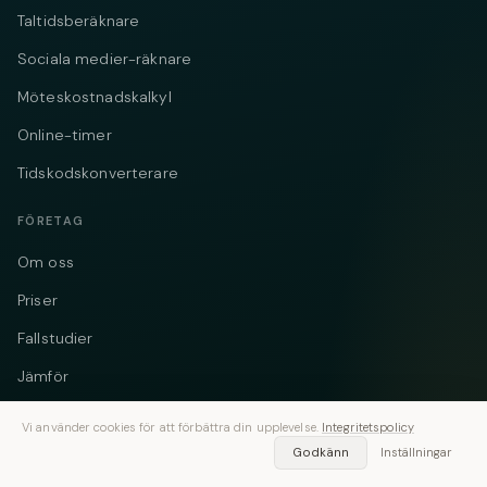
Taltidsberäknare
Sociala medier-räknare
Möteskostnadskalkyl
Online-timer
Tidskodskonverterare
FÖRETAG
Om oss
Priser
Fallstudier
Jämför
Alternativ
Vi använder cookies för att förbättra din upplevelse.
Integritetspolicy
Kontakter
Godkänn
Inställningar