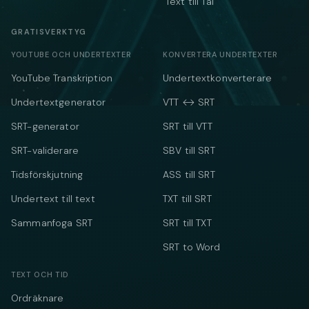
Text till Tal
GRATISVERKTYG
YOUTUBE OCH UNDERTEXTER
KONVERTERA UNDERTEXTER
YouTube Transkription
Undertextkonverterare
Undertextgenerator
VTT ↔ SRT
SRT-generator
SRT till VTT
SRT-validerare
SBV till SRT
Tidsförskjutning
ASS till SRT
Undertext till text
TXT till SRT
Sammanfoga SRT
SRT till TXT
SRT to Word
TEXT OCH TID
Ordräknare