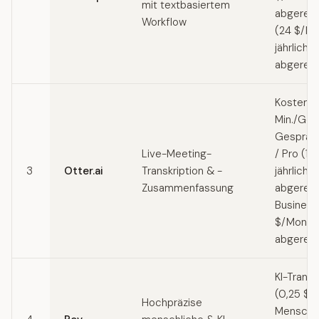
mit textbasiertem
abgerech
Workflow
(24 $/Mo
jährlich
abgerec
Kostenlo
Min./Ges
Gespräc
Live-Meeting-
/ Pro (1
3
Otter.ai
Transkription & -
jährlich
Zusammenfassung
abgerech
Business
$/Monat, 
abgerec
KI-Transk
(0,25 $/M
Hochpräzise
Menschl