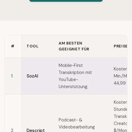
AM BESTEN
#
TOOL
PREISE
GEEIGNET FÜR
Quick comparison of Riverside alternatives
Mobile-First
Kostenlo
Transkription mit
1
SozAI
Min./Mon
YouTube-
44,99 $/
Unterstützung
Kostenlos
Stunde
Transkrip
Podcast- &
Creator (
Videobearbeitung
2
Descript
$/Monat, 