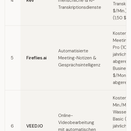
4
Rev
menschliche & KI-
Transkrip
Transkriptionsdienste
$/Min.) /
(1,50 $/M
Kostenlo
Meetings
Pro (10 
Automatisierte
jährlich
5
Fireflies.ai
Meeting-Notizen &
abgerech
Gesprächsintelligenz
Business
$/Monat, 
abgerec
Kostenlo
Min./Mon
Wasserze
Online-
Basic (1
Videobearbeitung
6
VEED.IO
jährlich
mit automatischen