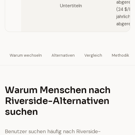
abgerech
Untertiteln
(24 $/Mo
jährlich
abgerec
Warum wechseln
Alternativen
Vergleich
Methodik
Warum Menschen nach
Riverside-Alternativen
suchen
Benutzer suchen häufig nach Riverside-