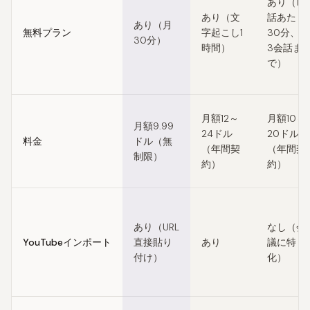
あり（1会
あり（文
話あたり
あり（月
無料プラン
字起こし1
30分、月
30分）
時間）
3会話ま
で）
月額12～
月額10～
月額9.99
24ドル
20ドル
料金
ドル（無
（年間契
（年間契
制限）
約）
約）
あり（URL
なし（会
YouTubeインポート
直接貼り
あり
議に特
付け）
化）