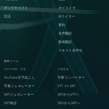
ポッドキャスト
ボイスメモ
言語
AIライター
要約
音声翻訳
動画翻訳
テキスト音声化
無料ツール
YOUTUBE・字幕
字幕変換
YouTube文字起こし
字幕コンバーター
字幕ジェネレーター
VTT ↔ SRT
SRTジェネレーター
SRTからVTTへ
SRT検証
SBVからSRTへ