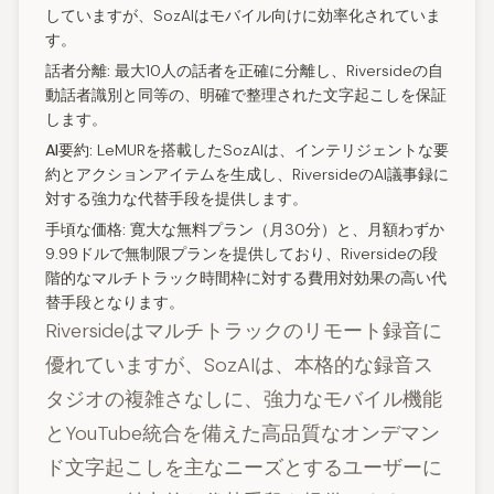
していますが、SozAIはモバイル向けに効率化されていま
す。
話者分離:
最大10人の話者を正確に分離し、Riversideの自
動話者識別と同等の、明確で整理された文字起こしを保証
します。
AI要約:
LeMURを搭載したSozAIは、インテリジェントな要
約とアクションアイテムを生成し、RiversideのAI議事録に
対する強力な代替手段を提供します。
手頃な価格:
寛大な無料プラン（月30分）と、月額わずか
9.99ドルで無制限プランを提供しており、Riversideの段
階的なマルチトラック時間枠に対する費用対効果の高い代
替手段となります。
Riversideはマルチトラックのリモート録音に
優れていますが、SozAIは、本格的な録音ス
タジオの複雑さなしに、強力なモバイル機能
とYouTube統合を備えた高品質なオンデマン
ド文字起こしを主なニーズとするユーザーに