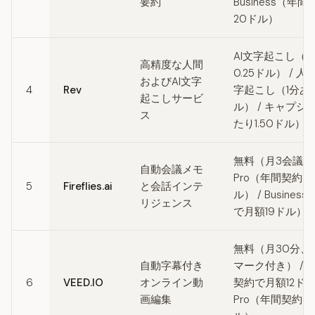
要約
Business（年
20ドル）
AI文字起こし（1
高精度な人間
0.25ドル） / 
およびAI文字
4
Rev
字起こし（1分あた
起こしサービ
ル） / キャプシ
ス
たり1.50ドル）
無料（月3会議まで
自動会議メモ
Pro（年間契約で
5
Fireflies.ai
と会話インテ
ル） / Busine
リジェンス
で月額19ドル）
無料（月30分、
自動字幕付き
マーク付き） / B
6
VEED.IO
オンライン動
契約で月額12ドル
画編集
Pro（年間契約で