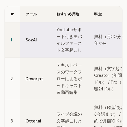
#
ツール
おすすめ用途
料金
Quick comparison of Riverside alternatives
YouTubeサポ
ート付きモバ
無料（月30分） / 
1
SozAI
イルファース
年から
ト文字起こし
テキストベー
無料（文字起こし1
スのワークフ
Creator（年間
2
Descript
ローによるポ
ドル） / Pro
ッドキャスト
額24ドル）
＆動画編集
無料（1会話あた
ライブ会議の
3会話まで） / P
3
Otter.ai
文字起こしと
約で月額10ドル）