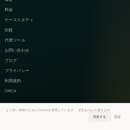
料金
ケーススタディ
比較
代替ツール
お問い合わせ
ブログ
プライバシー
利用規約
DMCA
より良い体験のためにCookieを使用しています。
プライバシーポリシー
同意する
設定
Telegram
Instagram
© 2026 Vastflow. 無断転載を禁じます。