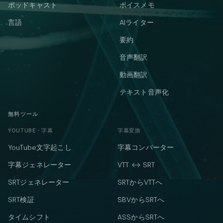
ポッドキャスト
ボイスメモ
言語
AIライター
要約
音声翻訳
動画翻訳
テキスト音声化
無料ツール
YOUTUBE・字幕
字幕変換
YouTube文字起こし
字幕コンバーター
字幕ジェネレーター
VTT ↔ SRT
SRTジェネレーター
SRTからVTTへ
SRT検証
SBVからSRTへ
タイムシフト
ASSからSRTへ