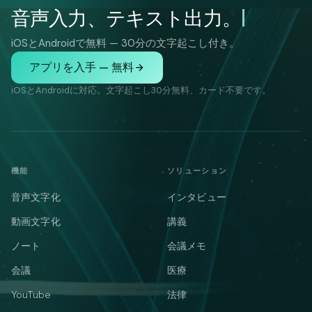
音声入力、テキスト出力。
iOSとAndroidで無料 — 30分の文字起こし付き。
アプリを入手 — 無料
iOSとAndroidに対応。文字起こし30分無料、カード不要です。
機能
ソリューション
音声文字化
インタビュー
動画文字化
講義
ノート
会議メモ
会議
医療
YouTube
法律