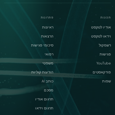
תכונות
פתרונות
אודיו לטקסט
ראיונות
וידאו לטקסט
הרצאות
רשמקול
סיכומי פגישות
פגישות
רפואי
YouTube
משפטי
פודקאסטים
הודעות קוליות
שפות
כותב AI
מסכם
תרגום אודיו
תרגום וידאו