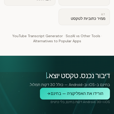
07
ממיר כתוביות לטקסט
YouTube Transcript Generator
·
SozAI vs Other Tools
·
Alternatives to Popular Apps
דיבור נכנס. טקסט יוצא.
בחינם ב-iOS וב-Android — כולל 30 דקות תמלול.
הורידו את האפליקציה — בחינם
iOS ו-Android. 30 דקות בחינם, בלי כרטיס.