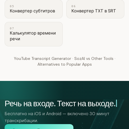
05
06
Конвертер субтитров
Конвертер TXT в SRT
07
Калькулятор времени
речи
YouTube Transcript Generator
·
SozAI vs Other Tools
·
Alternatives to Popular Apps
Речь на входе. Текст на выходе.
Бесплатно на iOS и Android — включено 30 минут
транскрибации.