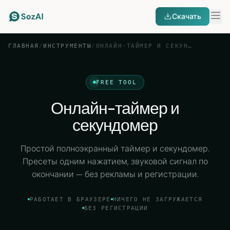
Скачать
ГЛАВНАЯ
/
ИНСТРУМЕНТЫ
/
ОНЛАЙН-ТАЙМЕР И СЕКУНДОМЕР
FREE TOOL
Онлайн-таймер и
секундомер
Простой полноэкранный таймер и секундомер.
Пресеты одним нажатием, звуковой сигнал по
окончании — без рекламы и регистрации.
РАБОТАЕТ В БРАУЗЕРЕ
НИЧЕГО НЕ ЗАГРУЖАЕТСЯ
БЕЗ РЕГИСТРАЦИИ