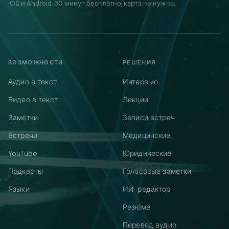
iOS и Android. 30 минут бесплатно, карта не нужна.
ВОЗМОЖНОСТИ
РЕШЕНИЯ
Аудио в текст
Интервью
Видео в текст
Лекции
Заметки
Записи встреч
Встречи
Медицинские
YouTube
Юридические
Подкасты
Голосовые заметки
Языки
ИИ-редактор
Резюме
Перевод аудио