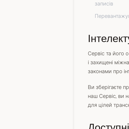
записів
Перевантажув
Інтелект
Сервіс та його о
і захищені між
законами про ін
Ви зберігаєте п
наш Сервіс, ви 
для цілей транск
Доступні