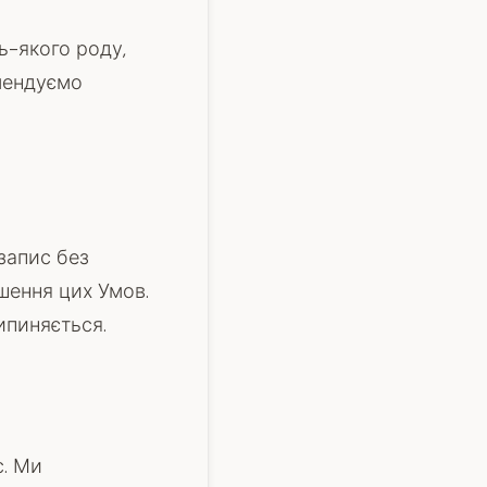
дь-якого роду,
омендуємо
запис без
шення цих Умов.
ипиняється.
с. Ми