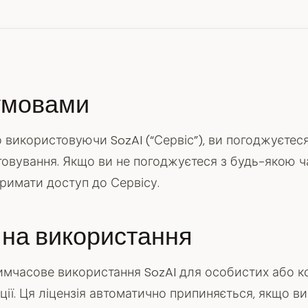
 умовами
використовуючи SozAI (“Сервіс”), ви погоджуєтес
говування. Якщо ви не погоджуєтеся з будь-якою 
римати доступ до Сервісу.
 на використання
имчасове використання SozAI для особистих або к
ції. Ця ліцензія автоматично припиняється, якщо в