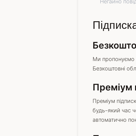
Негайно пові
Підписка
Безкошто
Ми пропонуємо б
Безкоштовні обл
Преміум 
Преміум підписк
будь-який час ч
автоматично пон