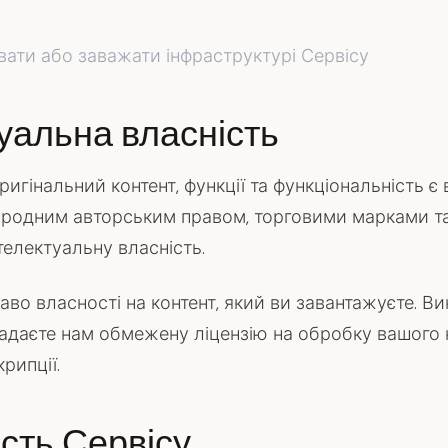
ати або заважати інфраструктурі Сервісу
уальна власність
ригінальний контент, функції та функціональність є
народним авторським правом, торговими марками т
телектуальну власність.
раво власності на контент, який ви завантажуєте. 
надаєте нам обмежену ліцензію на обробку вашого
рипції.
сть Сервісу