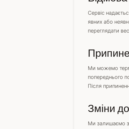
Сервіс надається
явних або неявн
переглядати вес
Припин
Ми можемо терм
попереднього п
Після припиненн
Зміни д
Ми залишаємо з