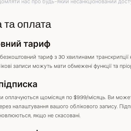
домляти нас про будь-який несанкціонований дост
 та оплата
вний тариф
езкоштовний тариф з 30 хвилинами транскрипції н
ікові записи можуть мати обмежені функції та пріо
підписка
и оплачуються щомісяця по $9.99/місяць. Ви може
ерез налаштування вашого облікового запису. Під
овлюються, якщо не скасовані.