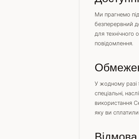
Ми прагнемо під
безперервний д
для технічного 
повідомлення.
Обмежен
У жодному разі S
спеціальні, нас
використання Се
яку ви сплатили 
Відмова 