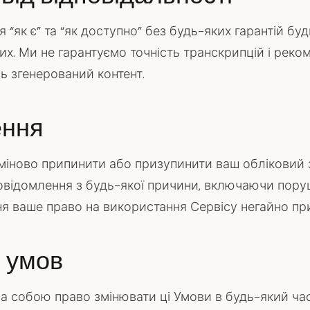
 “як є” та “як доступно” без будь-яких гарантій бу
их. Ми не гарантуємо точність транскрипцій і рек
ь згенерований контент.
ення
іново припинити або призупинити ваш обліковий 
овідомлення з будь-якої причини, включаючи пору
я ваше право на використання Сервісу негайно пр
о умов
а собою право змінювати ці Умови в будь-який ча