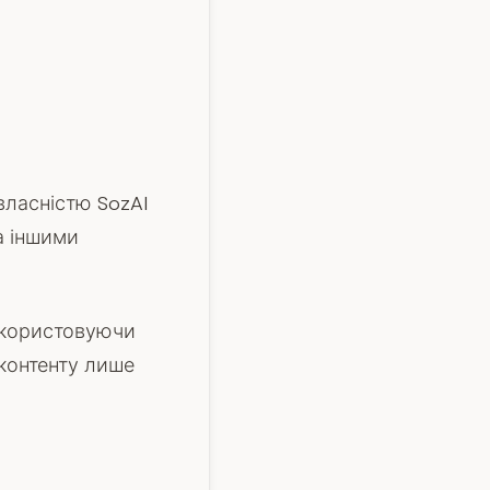
 власністю SozAI
а іншими
Використовуючи
 контенту лише