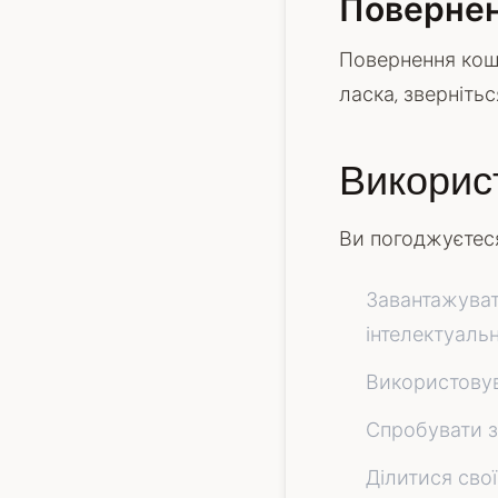
Повернен
Повернення кошт
ласка, зверніть
Викорис
Ви погоджуєтес
Завантажуват
інтелектуальн
Використовув
Спробувати з
Ділитися сво