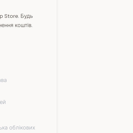
 Store. Будь
ення коштів.
ава
лей
ька облікових