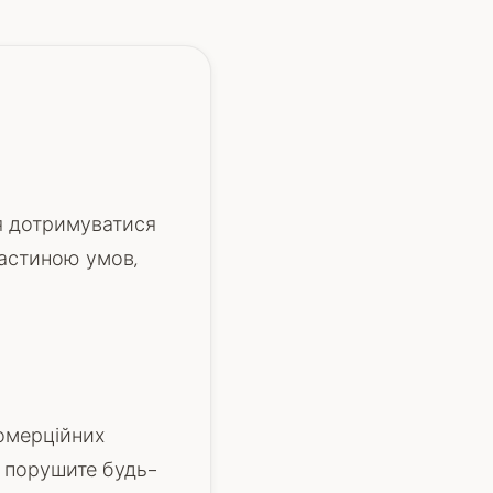
я дотримуватися
частиною умов,
омерційних
и порушите будь-