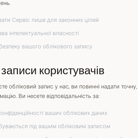
ень.
ати Сервіс лише для законних цілей
ва інтелектуальної власності
безпеку вашого облікового запису
 записи користувачів
те обліковий запис у нас, ви повинні надати точну,
мацію. Ви несете відповідальність за:
онфіденційності ваших облікових даних
відбуваються під вашим обліковим записом