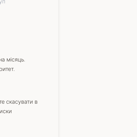
уп
а місяць.
ритет.
те скасувати в
писки