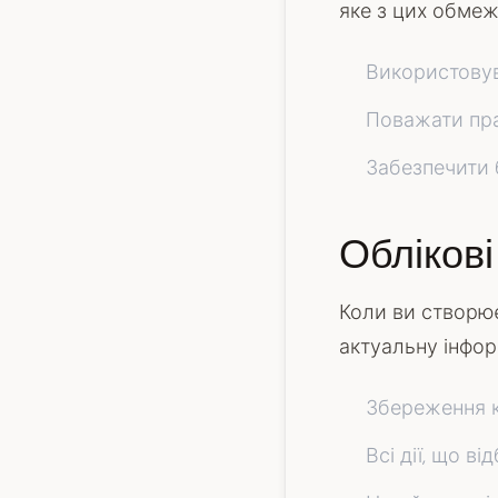
яке з цих обмеж
Використовув
Поважати пра
Забезпечити 
Облікові
Коли ви створює
актуальну інфор
Збереження к
Всі дії, що 