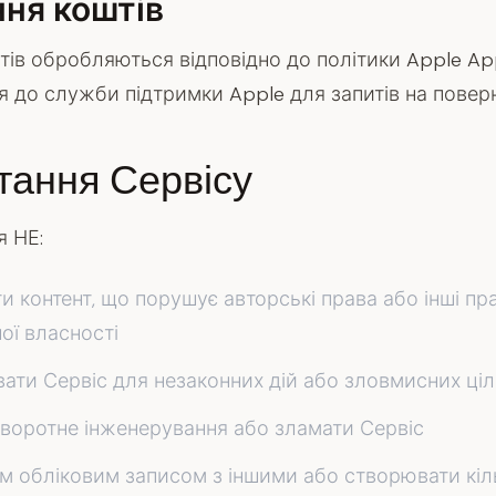
ня коштів
ів обробляються відповідно до політики Apple App
ся до служби підтримки Apple для запитів на поверн
тання Сервісу
я НЕ:
и контент, що порушує авторські права або інші пр
ої власності
ати Сервіс для незаконних дій або зловмисних ці
воротне інженерування або зламати Сервіс
їм обліковим записом з іншими або створювати кіл