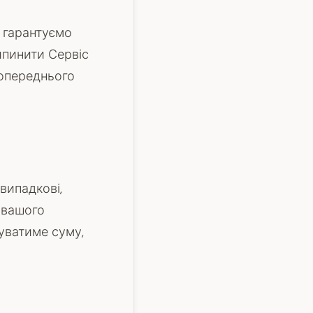
 гарантуємо
ипинити Сервіс
попереднього
 випадкові,
к вашого
уватиме суму,