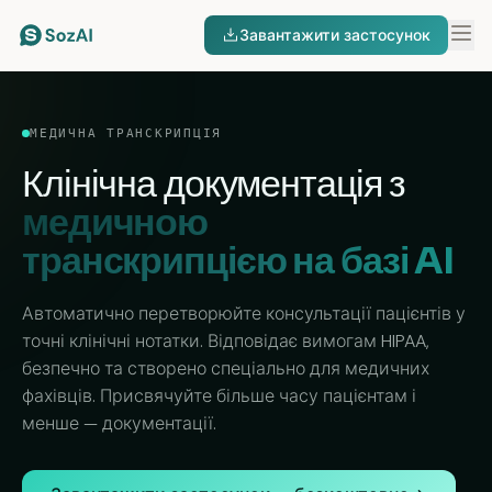
Завантажити застосунок
МЕДИЧНА ТРАНСКРИПЦІЯ
Клінічна документація з
медичною
транскрипцією на базі AI
Автоматично перетворюйте консультації пацієнтів у
точні клінічні нотатки. Відповідає вимогам HIPAA,
безпечно та створено спеціально для медичних
фахівців. Присвячуйте більше часу пацієнтам і
менше — документації.