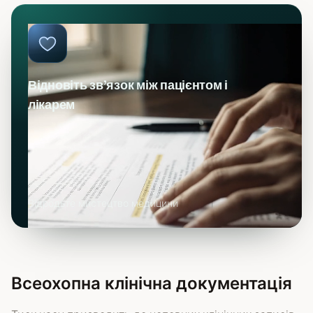
Відновіть зв’язок між пацієнтом і
лікарем
Відродьте мистецтво медицини
Всеохопна клінічна документація