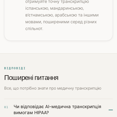
отримуйте точну транскрипцію
іспанською, мандаринською,
в’єтнамською, арабською та іншими
мовами, поширеними серед різних
спільнот.
ВІДПОВІДІ
Поширені питання
Все, що потрібно знати про медичну транскрипцію
Чи відповідає AI-медична транскрипція
01
вимогам HIPAA?