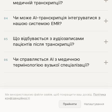
медичній транскрипції?
Чи може AI-транскрипція інтегруватися з
04
нашою системою EMR?
Що відбувається з аудіозаписами
05
пацієнтів після транскрипції?
Чи справляється AI з медичною
06
термінологією вузької спеціалізації?
Ми використовуємо файли cookie, щоб покращити ваш досвід.
Політика
конфіденційності
Прийняти
Налаштування