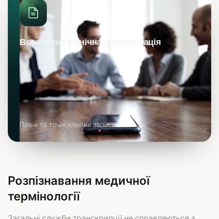
Всеохопна клінічна документація
Повні та точні клінічні записи
Розпізнавання медичної
термінології
Загальні служби транскрипції не справляються з