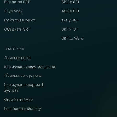
Валідатор SRT
SBV у SRT
Зсув часу
ASS у SRT
Субтитри в текст
TXT у SRT
Об’єднати SRT
SRT у TXT
SRT to Word
ТЕКСТ І ЧАС
Лічильник слів
Калькулятор часу мовлення
Лічильник соцмереж
Калькулятор вартості
зустрічі
Онлайн-таймер
Конвертер таймкоду