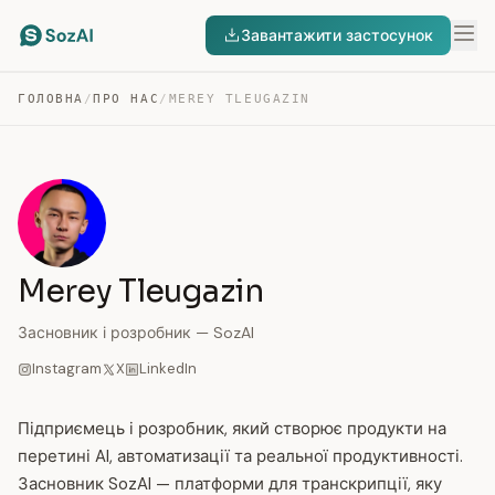
Завантажити застосунок
ГОЛОВНА
/
ПРО НАС
/
MEREY TLEUGAZIN
Merey Tleugazin
Засновник і розробник — SozAI
Instagram
X
LinkedIn
Підприємець і розробник, який створює продукти на
перетині AI, автоматизації та реальної продуктивності.
Засновник SozAI — платформи для транскрипції, яку