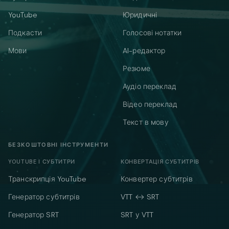
YouTube
Юридичні
Подкасти
Голосові нотатки
Мови
AI-редактор
Резюме
Аудіо переклад
Відео переклад
Текст в мову
БЕЗКОШТОВНІ ІНСТРУМЕНТИ
YOUTUBE І СУБТИТРИ
КОНВЕРТАЦІЯ СУБТИТРІВ
Транскрипція YouTube
Конвертер субтитрів
Генератор субтитрів
VTT ↔ SRT
Генератор SRT
SRT у VTT