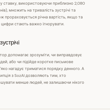
ну ставку, використовуючи приблизно 2,080
ів), множить на тривалість зустрічі та
кож прораховується річна вартість, якщо та
 цифри стають важко ігнорувати.
устрічі
тор допомагає зрозуміти, чи виправдовує
дей, або чи підійде коротке письмове
м'яко нагадує триматися порядку денного. А
рипція з SozAI дозволяють тим, хто
рошувати менше людей, не залишаючи нікого