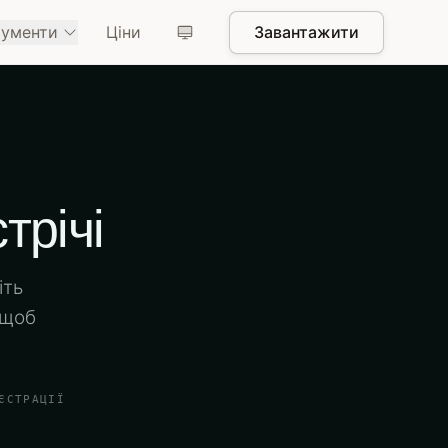
рументи
Ціни
Завантажити
трічі
іть
 щоб
ЄСТРАЦІЇ