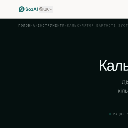
UK
ГОЛОВНА
/
ІНСТРУМЕНТИ
/
КАЛЬКУЛЯТОР ВАРТОСТІ ЗУС
Каль
Ді
кіл
ПРАЦЮЄ 