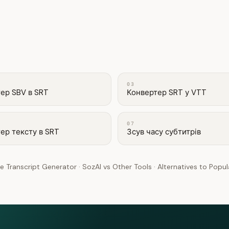
03
ер SBV в SRT
Конвертер SRT у VTT
07
ер тексту в SRT
Зсув часу субтитрів
e Transcript Generator
·
SozAI vs Other Tools
·
Alternatives to Popu