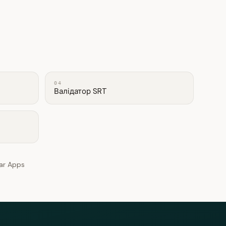
04
Валідатор SRT
lar Apps