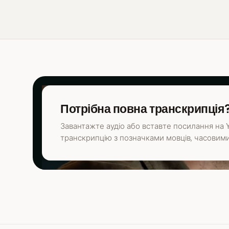
Потрібна повна транскрипція
Завантажте аудіо або вставте посилання на Y
транскрипцію з позначками мовців, часовими