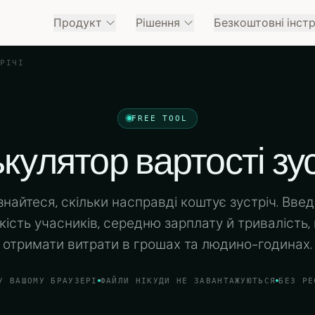
Продукт
Рішення
Безкоштовні інст
ТРІЧІ
FREE TOOL
кулятор вартості зус
знайтеся, скільки насправді коштує зустріч. Введ
ькість учасників, середню зарплату й тривалість,
отримати витрати в грошах та людино-годинах.
У ВАШОМУ БРАУЗЕРІ
ФАЙЛИ НІКУДИ НЕ ЗАВАНТАЖУЮТЬСЯ
БЕЗ РЕ