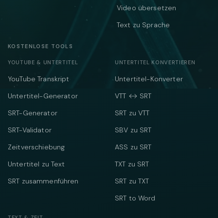
Video übersetzen
Text zu Sprache
KOSTENLOSE TOOLS
YOUTUBE & UNTERTITEL
UNTERTITEL KONVERTIEREN
YouTube Transkript
Untertitel-Konverter
Untertitel-Generator
VTT ↔ SRT
SRT-Generator
SRT zu VTT
SRT-Validator
SBV zu SRT
Zeitverschiebung
ASS zu SRT
Untertitel zu Text
TXT zu SRT
SRT zusammenführen
SRT zu TXT
SRT to Word
TEXT & ZEIT