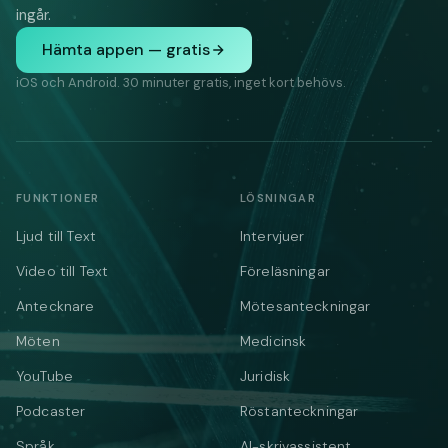
ingår.
Hämta appen — gratis
iOS och Android. 30 minuter gratis, inget kort behövs.
FUNKTIONER
LÖSNINGAR
Ljud till Text
Intervjuer
Video till Text
Föreläsningar
Antecknare
Mötesanteckningar
Möten
Medicinsk
YouTube
Juridisk
Podcaster
Röstanteckningar
Språk
AI-skrivassistent