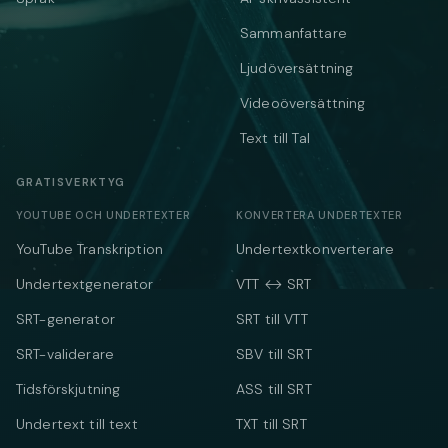
Sammanfattare
Ljudöversättning
Videoöversättning
Text till Tal
GRATISVERKTYG
YOUTUBE OCH UNDERTEXTER
KONVERTERA UNDERTEXTER
YouTube Transkription
Undertextkonverterare
Undertextgenerator
VTT ↔ SRT
SRT-generator
SRT till VTT
SRT-validerare
SBV till SRT
Tidsförskjutning
ASS till SRT
Undertext till text
TXT till SRT