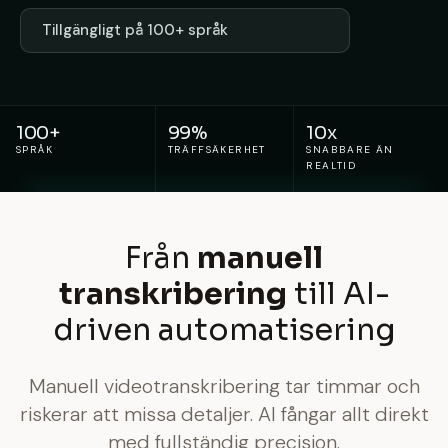
Tillgängligt på 100+ språk
100+
99%
10x
SPRÅK
TRÄFFSÄKERHET
SNABBARE ÄN
REALTID
Från
manuell
transkribering
till AI-
driven automatisering
Manuell videotranskribering tar timmar och
riskerar att missa detaljer. AI fångar allt direkt
med fullständig precision.