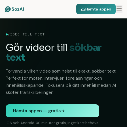
Hämta appen
VIDEO TILL TEXT
Gör videor till
sökbar
text
Förvandla vilken video som helst till exakt, sökbar text.
Perfekt för möten, intervjuer, föreläsningar och
innehållsskapande. Fokusera på ditt innehåll medan AI
sköter transkriberingen.
Hämta appen — gratis
iOS och Android. 30 minuter gratis, inget kort behövs.