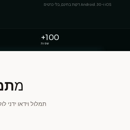
iOS ו-Android. 30 דקות בחינם, בלי כרטיס.
100+
שפות
מ
תמל
תמלול וידאו ידני ל