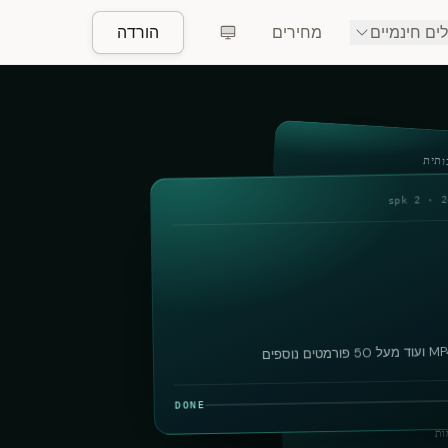
ים חינמיים
מחירים
הורדה
ותית
24
-
MP
DONE
ות