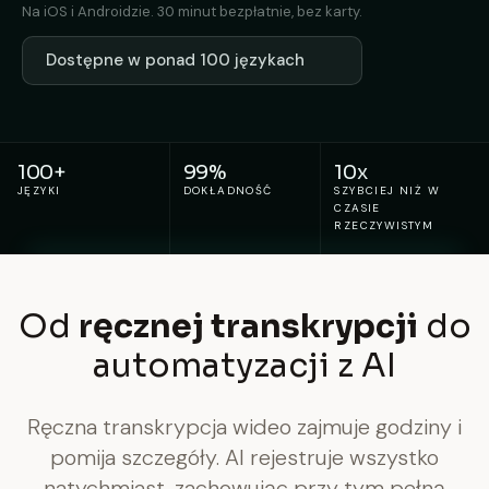
Na iOS i Androidzie. 30 minut bezpłatnie, bez karty.
Dostępne w ponad 100 językach
100+
99%
10x
JĘZYKI
DOKŁADNOŚĆ
SZYBCIEJ NIŻ W
CZASIE
RZECZYWISTYM
Od
ręcznej transkrypcji
do
automatyzacji z AI
Ręczna transkrypcja wideo zajmuje godziny i
pomija szczegóły. AI rejestruje wszystko
natychmiast, zachowując przy tym pełną