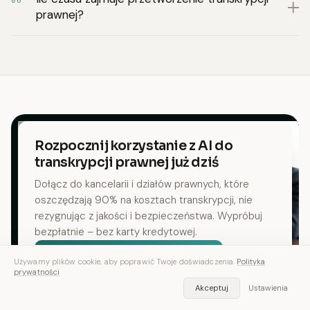
06
prawnej?
Rozpocznij korzystanie z AI do
transkrypcji prawnej już dziś
Dołącz do kancelarii i działów prawnych, które
oszczędzają 90% na kosztach transkrypcji, nie
rezygnując z jakości i bezpieczeństwa. Wypróbuj
bezpłatnie – bez karty kredytowej.
Pobierz aplikację — za darmo
Używamy plików cookie, aby poprawić Twoje doświadczenia.
Polityka
prywatności
Akceptuj
Ustawienia