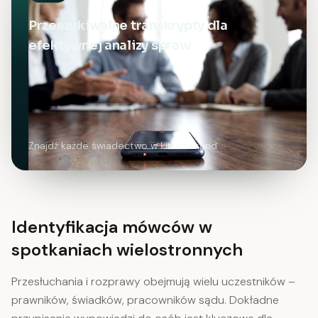
Przeszukiwalne transkrypty dla
efektywnej analizy spraw
Znajdź każde świadectwo w kilka sekund
Identyfikacja mówców w
spotkaniach wielostronnych
Przesłuchania i rozprawy obejmują wielu uczestników –
prawników, świadków, pracowników sądu. Dokładne