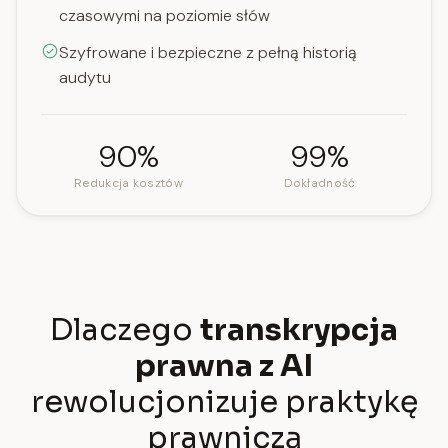
czasowymi na poziomie słów
Szyfrowane i bezpieczne z pełną historią
audytu
90%
99%
Redukcja kosztów
Dokładność
Dlaczego
transkrypcja
prawna z AI
rewolucjonizuje praktykę
prawniczą