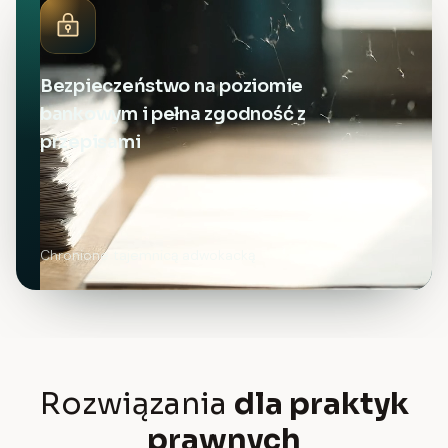
Bezpieczeństwo na poziomie
bankowym i pełna zgodność z
przepisami
Chronione tajemnicą adwokacką
Rozwiązania
dla praktyk
prawnych