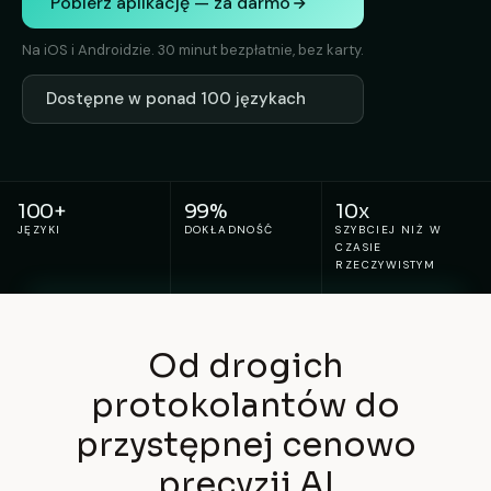
Pobierz aplikację — za darmo
Na iOS i Androidzie. 30 minut bezpłatnie, bez karty.
Dostępne w ponad 100 językach
100+
99%
10x
JĘZYKI
DOKŁADNOŚĆ
SZYBCIEJ NIŻ W
CZASIE
RZECZYWISTYM
Od drogich
protokolantów do
przystępnej cenowo
precyzji AI