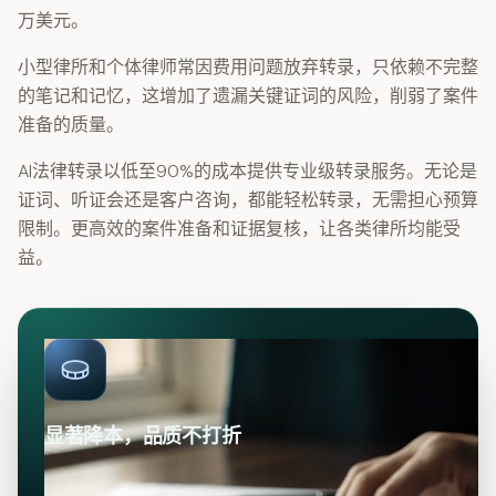
万美元。
小型律所和个体律师常因费用问题放弃转录，只依赖不完整
的笔记和记忆，这增加了遗漏关键证词的风险，削弱了案件
准备的质量。
AI法律转录以低至90%的成本提供专业级转录服务。无论是
证词、听证会还是客户咨询，都能轻松转录，无需担心预算
限制。更高效的案件准备和证据复核，让各类律所均能受
益。
显著降本，品质不打折