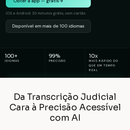
Obter a app — grátis
iOS e Android. 30 minutos grátis, sem cartão.
Disponível em mais de 100 idiomas
100+
99%
10x
IDIOMAS
PRECISÃO
MAIS RÁPIDO DO
QUE EM TEMPO
REAL
Da Transcrição Judicial
Cara à Precisão Acessível
com AI