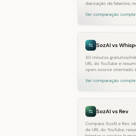
diarização de falantes, 
Ver comparação comple
SozAI vs Whisp
30 minutos gratuitos/mê
URL do YouTube e resum
open-source orientado à
Ver comparação comple
SozAI vs Rev
Compare SozAI e Rev: id
de URL do YouTube, resum
falantes e opções huma