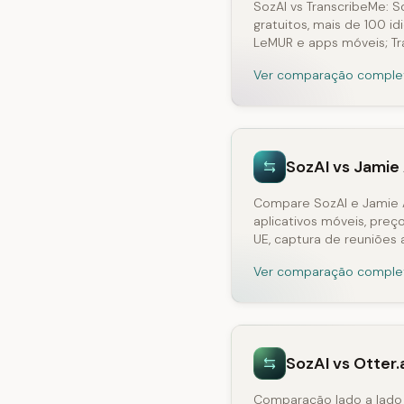
SozAI vs TranscribeMe: S
gratuitos, mais de 100 i
LeMUR e apps móveis; T
Ver comparação comple
SozAI vs Jamie 
Compare SozAI e Jamie A
aplicativos móveis, preç
UE, captura de reuniões
Ver comparação comple
SozAI vs Otter.
Comparação lado a lado d