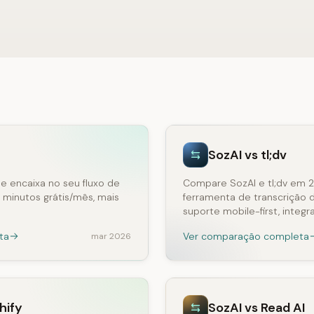
SozAI vs tl;dv
se encaixa no seu fluxo de
Compare SozAI e tl;dv em 2
 minutos grátis/mês, mais
ferramenta de transcrição 
suporte mobile-first, inte
ta
Ver comparação completa
mar 2026
hify
SozAI vs Read AI