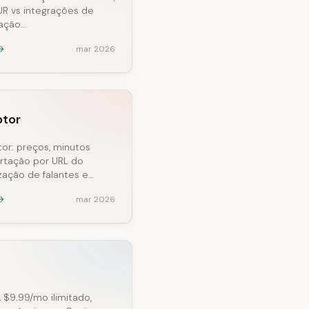
R vs integrações de
zação…
mar 2026
ptor
or: preços, minutos
ortação por URL do
ização de falantes e…
mar 2026
 $9.99/mo ilimitado,