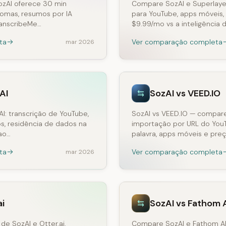
ozAI oferece 30 min
Compare SozAI e Superlayer:
diomas, resumos por IA
para YouTube, apps móveis,
ranscribeMe…
$9.99/mo vs a inteligência 
ta
Ver comparação completa
mar 2026
AI
SozAI vs VEED.IO
I: transcrição de YouTube,
SozAI vs VEED.IO — compare 
os, residência de dados na
importação por URL do You
 ao…
palavra, apps móveis e pre
ta
Ver comparação completa
mar 2026
ai
SozAI vs Fathom 
e SozAI e Otter.ai.
Compare SozAI e Fathom AI: