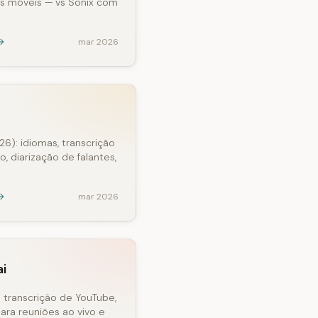
s móveis — vs Sonix com
mar 2026
6): idiomas, transcrição
, diarização de falantes,
mar 2026
ai
: transcrição de YouTube,
ara reuniões ao vivo e