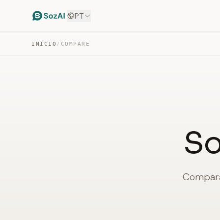
PT
INÍCIO
/
COMPARE
So
Comparaç