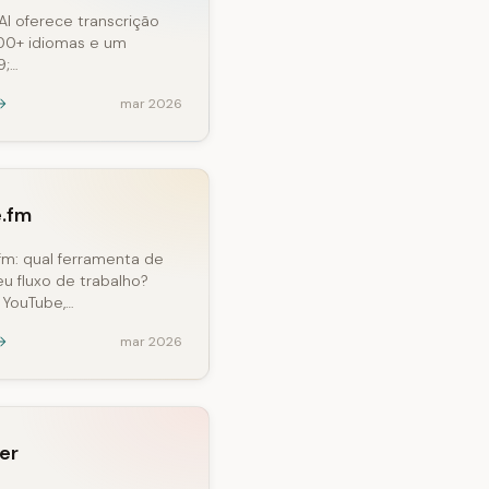
AI oferece transcrição
00+ idiomas e um
9;…
mar 2026
e.fm
fm: qual ferramenta de
eu fluxo de trabalho?
 YouTube,…
mar 2026
er