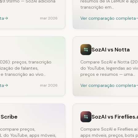
$9.99/mo — SozAI adiciona
resumos de IA LeMUR e app
transcrição em…
ta
Ver comparação completa
mar 2026
SozAI vs Notta
026): preços, transcrição
Compare SozAI e Notta (202
ização de falantes,
do YouTube, legendas ao vivo
e transcrição ao vivo…
preços e resumos — uma…
ta
Ver comparação completa
mar 2026
 Scribe
SozAI vs Fireflies.
 compare preços,
Compare SozAI e Fireflies.ai
RL do YouTube, apps móveis,
apps móveis, preços, bots p