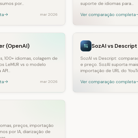
resumos por…
suporte de idiomas para…
ta
Ver comparação completa
mar 2026
er (OpenAI)
SozAI vs Descript
s, 100+ idiomas, colagem de
SozAI vs Descript: compara
os LeMUR vs o modelo
e preço. SozAI suporta mais
 API…
importação de URL do YouT
ta
Ver comparação completa
mar 2026
iomas, preços, importação
os por IA, diarização de
nas…