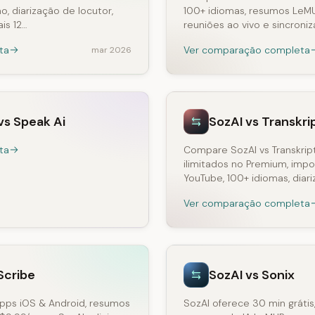
, diarização de locutor,
100+ idiomas, resumos LeMU
is 12…
reuniões ao vivo e sincroni
ta
Ver comparação completa
mar 2026
vs Speak Ai
SozAI vs Transkri
ta
Compare SozAI vs Transkript
ilimitados no Premium, imp
YouTube, 100+ idiomas, diar
Ver comparação completa
Scribe
SozAI vs Sonix
apps iOS & Android, resumos
SozAI oferece 30 min grátis,