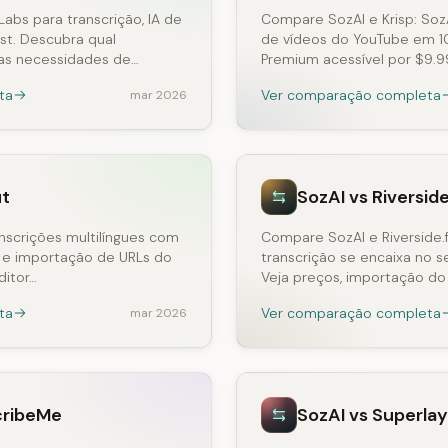
abs para transcrição, IA de
Compare SozAI e Krisp: Soz
rst. Descubra qual
de vídeos do YouTube em 1
uas necessidades de…
Premium acessível por $9.9
ta
Ver comparação completa
mar 2026
ut
SozAI vs Riversid
nscrições multilíngues com
Compare SozAI e Riverside.
s e importação de URLs do
transcrição se encaixa no s
ditor…
Veja preços, importação do
ta
Ver comparação completa
mar 2026
cribeMe
SozAI vs Superlay