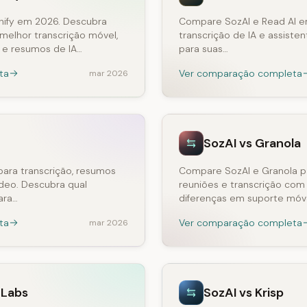
ify em 2026. Descubra
Compare SozAI e Read AI e
melhor transcrição móvel,
transcrição de IA e assiste
 e resumos de IA…
para suas…
ta
Ver comparação completa
mar 2026
SozAI vs Granola
ara transcrição, resumos
Compare SozAI e Granola p
deo. Descubra qual
reuniões e transcrição com
ara…
diferenças em suporte móve
ta
Ver comparação completa
mar 2026
nLabs
SozAI vs Krisp