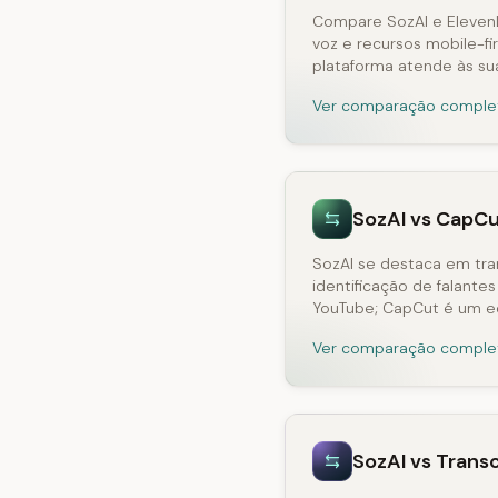
Compare SozAI e ElevenL
voz e recursos mobile-fi
plataforma atende às s
Ver comparação comple
SozAI vs CapC
SozAI se destaca em tra
identificação de falante
YouTube; CapCut é um e
Ver comparação comple
SozAI vs Trans