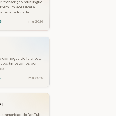
 transcrição multilíngue
 Premium acessível a
de receita focada…
mar 2026
diarização de falantes,
Tube, timestamps por
ços…
mar 2026
AI
 transcrição do YouTube,