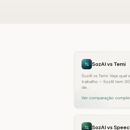
SozAI vs Temi
SozAI vs Temi: Veja qual 
trabalho — SozAI tem 30
de…
Ver comparação comple
SozAI vs Speec