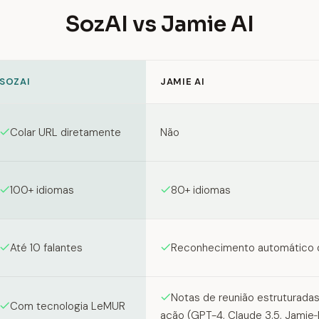
SozAI vs Jamie AI
SOZAI
JAMIE AI
en SozAI and Jamie AI
Colar URL diretamente
Não
100+ idiomas
80+ idiomas
Até 10 falantes
Reconhecimento automático d
Notas de reunião estruturadas
Com tecnologia LeMUR
ação (GPT-4, Claude 3.5, Jamie