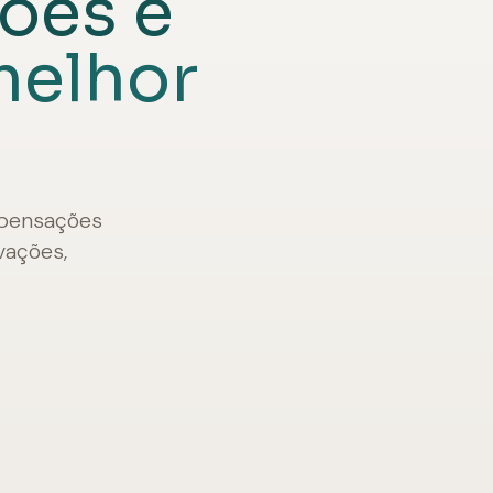
ões e
melhor
mpensações
vações,