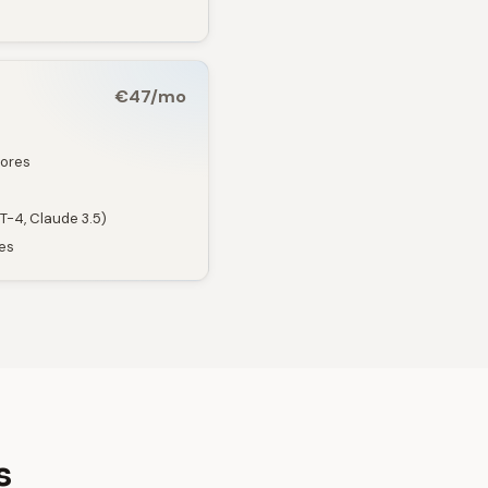
€47/mo
iores
-4, Claude 3.5)
es
s