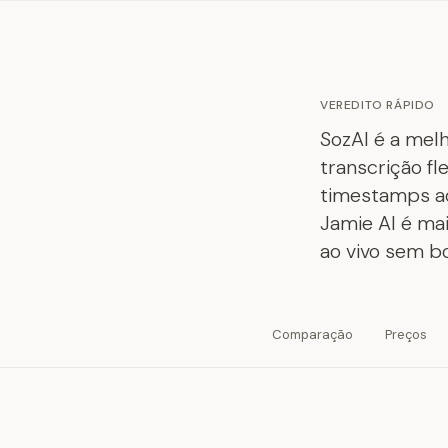
VEREDITO RÁPIDO
SozAI é a mel
transcrição f
timestamps ao
Jamie AI é ma
ao vivo sem b
Comparação
Preços