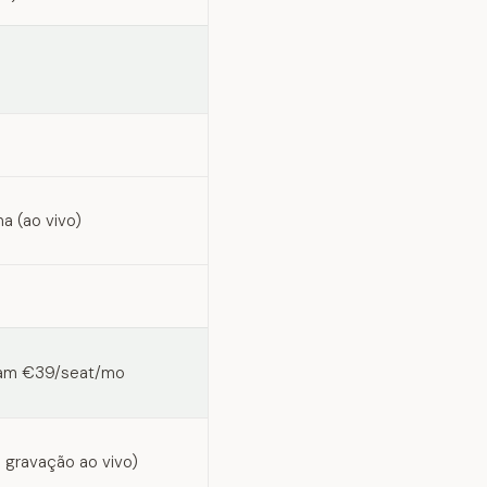
o
a (ao vivo)
eam €39/seat/mo
 gravação ao vivo)