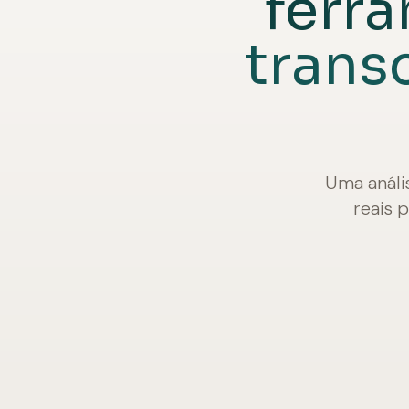
ferr
trans
Uma análi
reais 