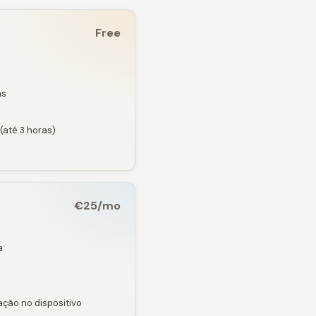
Free
as
(até 3 horas)
€25/mo
a
ação no dispositivo