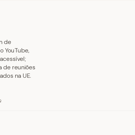
m de
do YouTube,
acessível;
a de reuniões
dados na UE.
Q