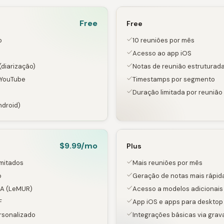
Free
Free
o
10 reuniões por mês
Acesso ao app iOS
(diarização)
Notas de reunião estruturad
 YouTube
Timestamps por segmento
Duração limitada por reunião 
ndroid)
$9.99/mo
Plus
imitados
Mais reuniões por mês
o
Geração de notas mais rápid
IA (LeMUR)
Acesso a modelos adicionais
F
App iOS e apps para desktop
rsonalizado
Integrações básicas via grav