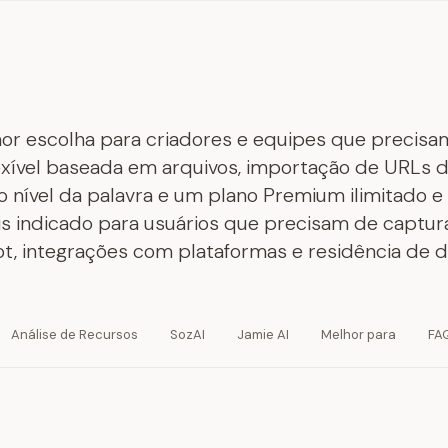
hor escolha para criadores e equipes que precisa
lexível baseada em arquivos, importação de URLs 
 nível da palavra e um plano Premium ilimitado e 
is indicado para usuários que precisam de captur
ot, integrações com plataformas e residência de 
Análise de Recursos
SozAI
Jamie AI
Melhor para
FA