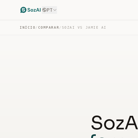
PT
INÍCIO
/
COMPARAR
/
SOZAI VS JAMIE AI
SozA