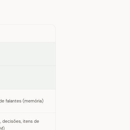
e falantes (memória)
, decisões, itens de
‑M)