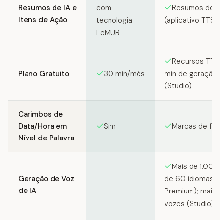
Resumos de IA e
Resumos de I
com
Itens de Ação
(aplicativo TTS
tecnologia
LeMUR
Recursos TTS 
Plano Gratuito
30 min/mês
min de geração 
(Studio)
Carimbos de
Data/Hora em
Sim
Marcas de fala
Nível de Palavra
Mais de 1.000
Geração de Voz
de 60 idiomas 
de IA
Premium); mais
vozes (Studio)