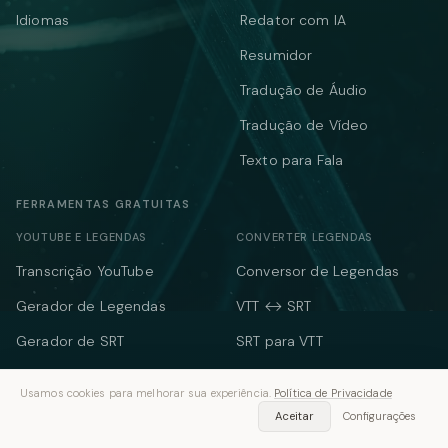
Idiomas
Redator com IA
Resumidor
Tradução de Áudio
Tradução de Vídeo
Texto para Fala
FERRAMENTAS GRATUITAS
YOUTUBE E LEGENDAS
CONVERTER LEGENDAS
Transcrição YouTube
Conversor de Legendas
Gerador de Legendas
VTT ↔ SRT
Gerador de SRT
SRT para VTT
Validador de SRT
SBV para SRT
Usamos cookies para melhorar sua experiência.
Política de Privacidade
Deslocamento de tempo
ASS para SRT
Aceitar
Configurações
Legenda para Texto
TXT para SRT