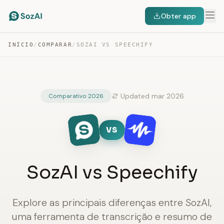
Obter app
INÍCIO
/
COMPARAR
/
SOZAI VS SPEECHIFY
Updated mar 2026
Comparativo 2026
VS
SozAI vs Speechify
Explore as principais diferenças entre SozAI,
uma ferramenta de transcrição e resumo de