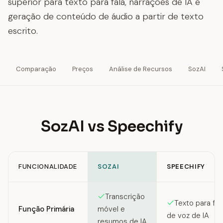
superior para texto para fala, narrações de IA e
geração de conteúdo de áudio a partir de texto
escrito.
Comparação
Preços
Análise de Recursos
SozAI
SozAI vs Speechify
FUNCIONALIDADE
SOZAI
SPEECHIFY
Feature comparison between SozAI and Speechify
Transcrição
Texto para fal
Função Primária
móvel e
de voz de IA
resumos de IA