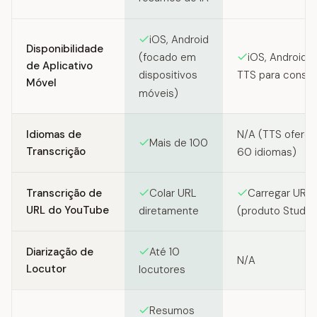
iOS, Android
Disponibilidade
iOS, Android (
(focado em
de Aplicativo
TTS para consu
dispositivos
Móvel
móveis)
Idiomas de
N/A (TTS oferec
Mais de 100
Transcrição
60 idiomas)
Transcrição de
Colar URL
Carregar URL
URL do YouTube
diretamente
(produto Studio
Diarização de
Até 10
N/A
Locutor
locutores
Resumos