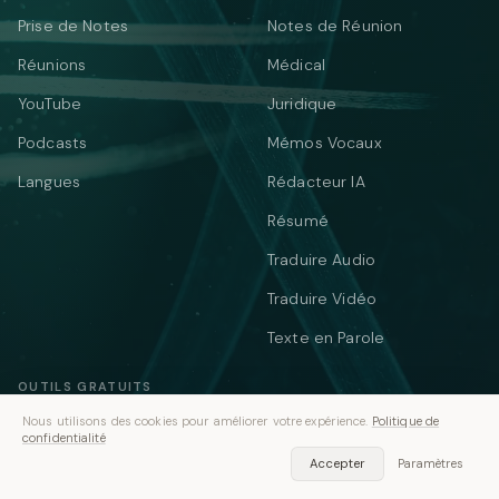
Prise de Notes
Notes de Réunion
Réunions
Médical
YouTube
Juridique
Podcasts
Mémos Vocaux
Langues
Rédacteur IA
Résumé
Traduire Audio
Traduire Vidéo
Texte en Parole
OUTILS GRATUITS
Nous utilisons des cookies pour améliorer votre expérience.
Politique de
YOUTUBE ET SOUS-TITRES
CONVERTIR DES SOUS-TITRES
confidentialité
Convertisseur de sous-
Transcription YouTube
Accepter
Paramètres
titres