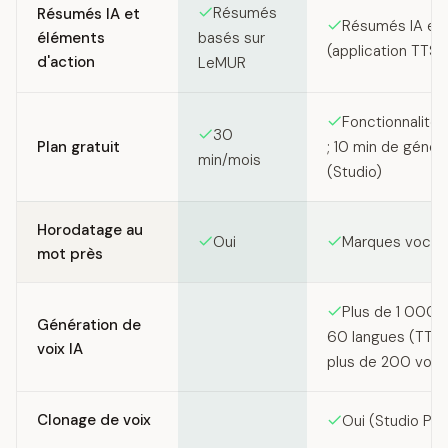
Résumés
Résumés IA et
Résumés IA et 
éléments
basés sur
(application TTS
d'action
LeMUR
Fonctionnalités
30
Plan gratuit
; 10 min de génér
min/mois
(Studio)
Horodatage au
Oui
Marques vocale
mot près
Plus de 1 000 v
Génération de
60 langues (TTS 
voix IA
plus de 200 voix 
Clonage de voix
Oui (Studio Pro