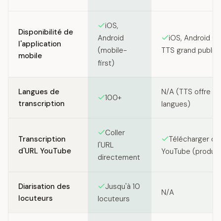
iOS,
Disponibilité de
iOS, Android (a
Android
l'application
TTS grand public)
(mobile-
mobile
first)
Langues de
N/A (TTS offre p
100+
transcription
langues)
Coller
Transcription
Télécharger de
l'URL
d'URL YouTube
YouTube (produit
directement
Diarisation des
Jusqu'à 10
N/A
locuteurs
locuteurs