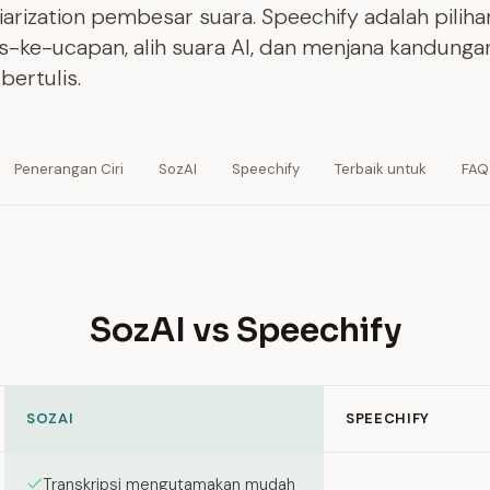
iarization pembesar suara. Speechify adalah piliha
ks-ke-ucapan, alih suara AI, dan menjana kandunga
bertulis.
Penerangan Ciri
SozAI
Speechify
Terbaik untuk
FAQ
SozAI vs Speechify
SOZAI
SPEECHIFY
een SozAI and Speechify
Transkripsi mengutamakan mudah