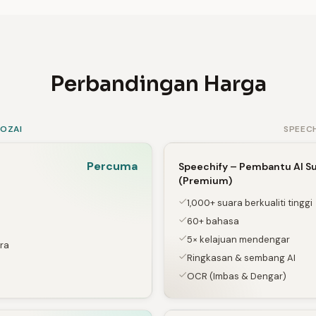
Perbandingan Harga
SOZAI
SPEECH
Percuma
Speechify – Pembantu AI S
(Premium)
1,000+ suara berkualiti tinggi
60+ bahasa
5× kelajuan mendengar
ra
Ringkasan & sembang AI
OCR (Imbas & Dengar)