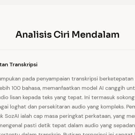
Analisis Ciri Mendalam
an Transkripsi
mpukan pada penyampaian transkripsi berketepatan 
lebih 100 bahasa, memanfaatkan model AI canggih un
dio lisan kepada teks yang tepat. Ini termasuk sokon
agai loghat dan persekitaran audio yang kompleks. P
k SozAI ialah cap masa peringkat perkataan, yang m
engenal pasti detik tepat dalam audio yang sepada
ertentu dalam transkrip. Butiran terperinci ini sangat