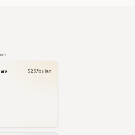
IFY
$29/bulan
uara