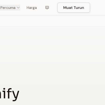
t Percuma
Harga
Muat Turun
ify