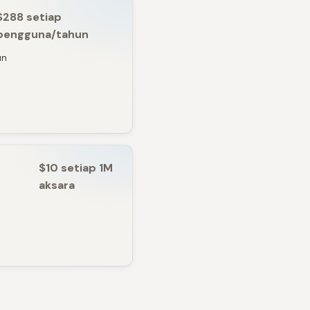
$288 setiap
pengguna/tahun
un
$10 setiap 1M
aksara