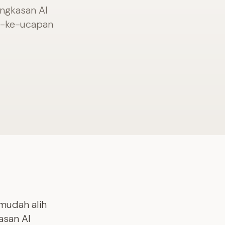
ingkasan AI
s-ke-ucapan
mudah alih
asan AI