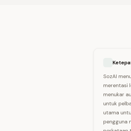
Ketepat
SozAI menu
merentasi 
menukar au
untuk pelb
utama untu
pengguna m
perkataan t