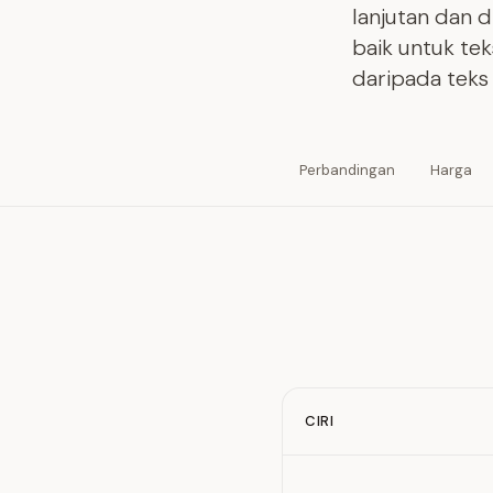
lanjutan dan d
baik untuk te
daripada teks 
Perbandingan
Harga
CIRI
Feature comparison betw