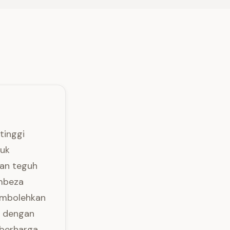
tinggi
tuk
gan teguh
embeza
embolehkan
n dengan
 berharga