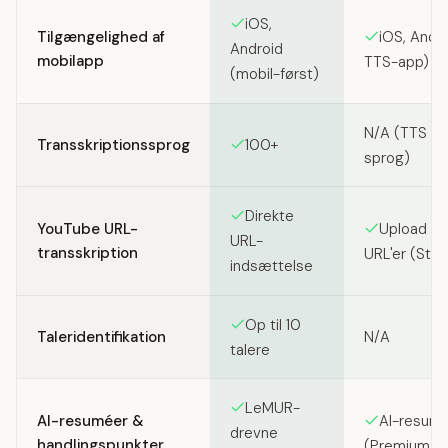
iOS,
Tilgængelighed af
iOS, Andro
Android
mobilapp
TTS-app)
(mobil-først)
N/A (TTS ti
Transskriptionssprog
100+
sprog)
Direkte
YouTube URL-
Upload Y
URL-
transskription
URL'er (Stu
indsættelse
Op til 10
Taleridentifikation
N/A
talere
LeMUR-
AI-resuméer &
AI-resumé
drevne
handlingspunkter
(Premium T