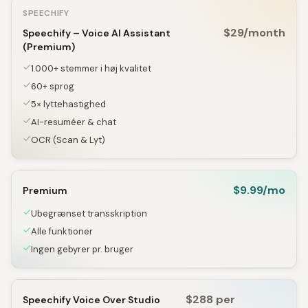
SPEECHIFY
$29/month
Speechify – Voice AI Assistant
(Premium)
1.000+ stemmer i høj kvalitet
60+ sprog
5× lyttehastighed
AI-resuméer & chat
OCR (Scan & Lyt)
$9.99/mo
Premium
Ubegrænset transskription
Alle funktioner
Ingen gebyrer pr. bruger
$288 per
Speechify Voice Over Studio