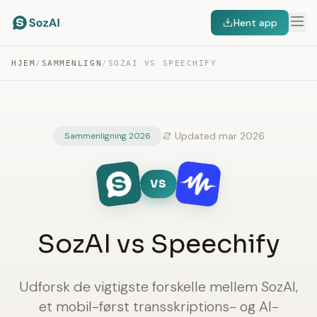
Hent app
HJEM
/
SAMMENLIGN
/
SOZAI VS SPEECHIFY
Updated mar 2026
Sammenligning 2026
VS
SozAI vs Speechify
Udforsk de vigtigste forskelle mellem SozAI,
et mobil-først transskriptions- og AI-