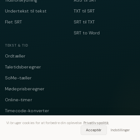
Tidsforskydning
ASS til SRT
Undertekst til tekst
TXT til SRT
Flet SRT
SRT til TXT
SRT to Word
TEKST & TID
Ordtæller
Taletidsberegner
SoMe-tæller
Mødeprisberegner
Online-timer
Timecode-konverter
Vi bruger cookies for at forbedre din oplevelse.
Privatlivspolitik
VIRKSOMHED
Acceptér
Indstillinger
Om os