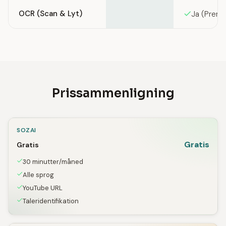
OCR (Scan & Lyt)
Ja (Prem
Prissammenligning
SOZAI
Gratis
Gratis
30 minutter/måned
Alle sprog
YouTube URL
Taleridentifikation