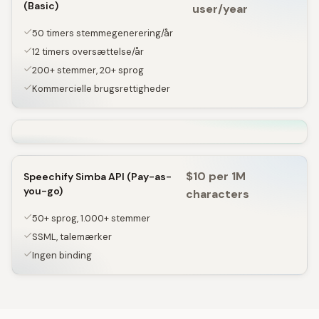
(Basic)
user/year
50 timers stemmegenerering/år
12 timers oversættelse/år
200+ stemmer, 20+ sprog
Kommercielle brugsrettigheder
$10 per 1M
Speechify Simba API (Pay-as-
you-go)
characters
50+ sprog, 1.000+ stemmer
SSML, talemærker
Ingen binding