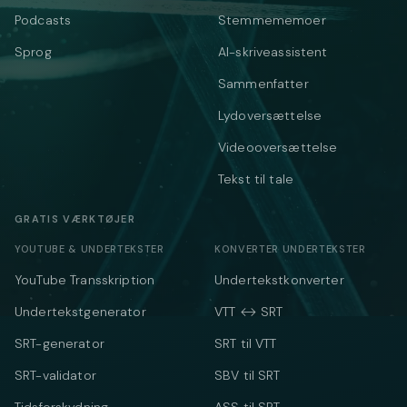
Podcasts
Stemmememoer
Sprog
AI-skriveassistent
Sammenfatter
Lydoversættelse
Videooversættelse
Tekst til tale
GRATIS VÆRKTØJER
YOUTUBE & UNDERTEKSTER
KONVERTER UNDERTEKSTER
YouTube Transskription
Undertekstkonverter
Undertekstgenerator
VTT ↔ SRT
SRT-generator
SRT til VTT
SRT-validator
SBV til SRT