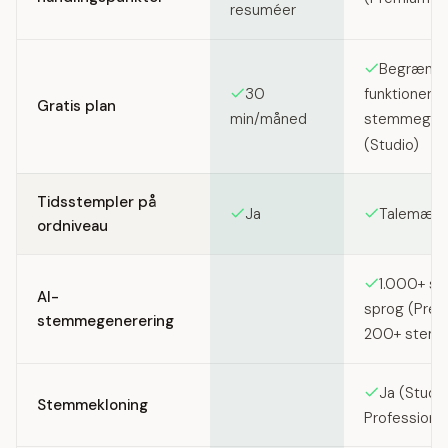
resuméer
Begrænse
30
funktioner; 
Gratis plan
min/måned
stemmegene
(Studio)
Tidsstempler på
Ja
Talemærke
ordniveau
1.000+ s
AI-
sprog (Prem
stemmegenerering
200+ stemm
Ja (Studi
Stemmekloning
Professional