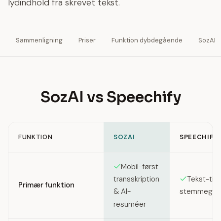
lydindhold fra skrevet tekst.
Sammenligning
Priser
Funktion dybdegående
SozAI
SozAI vs Speechify
FUNKTION
SOZAI
SPEECHIFY
Feature comparison between SozAI and Speechify
Mobil-først
Tekst-til-
transskription
Primær funktion
stemmegene
& AI-
resuméer