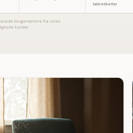
taleretiketter
serede brugsmønstre fra vores
digtede kunder.