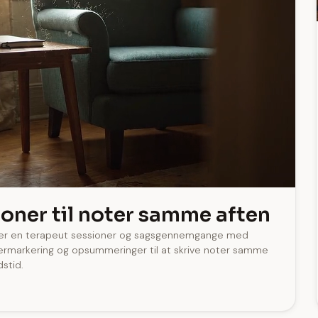
oner til noter samme aften
ger en terapeut sessioner og sagsgennemgange med
lermarkering og opsummeringer til at skrive noter samme
dstid.