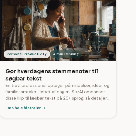
Personal Productivity
4 min læsning
Gør hverdagens stemmenoter til
søgbar tekst
En travl professionel optager påmindelser, idéer og
familiesamtaler i løbet af dagen. SozAI omdanner
disse klip til læsbar tekst på 20+ sprog, så detaljer
er nemmere at finde igen end i en liste af lydfiler.
Læs hele historien