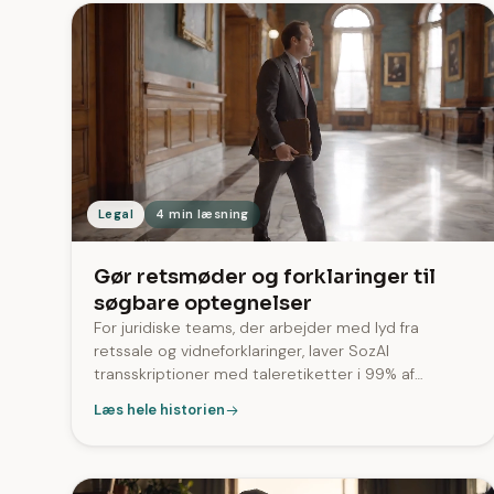
Legal
4 min læsning
Gør retsmøder og forklaringer til
søgbare optegnelser
For juridiske teams, der arbejder med lyd fra
retssale og vidneforklaringer, laver SozAI
transskriptioner med taleretiketter i 99% af
transskriptionerne. Det behandler indhold på mere
Læs hele historien
end 20 sprog, herunder spansk.