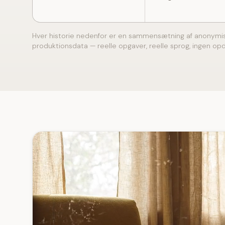
Hver historie nedenfor er en sammensætning af anonymi
produktionsdata — reelle opgaver, reelle sprog, ingen op