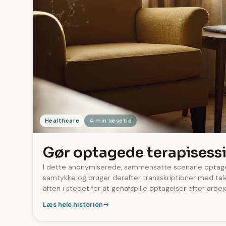
Healthcare
4 min læsetid
Gør optagede terapisessi
I dette anonymiserede, sammensatte scenarie opta
samtykke og bruger derefter transskriptioner med ta
aften i stedet for at genafspille optagelser efter arbej
Læs hele historien