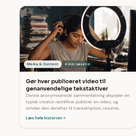
Media & Content
4 min læsetid
Gør hver publiceret video til
genanvendelige tekstaktiver
Denne anonymiserede sammenfatning afspejler en
typisk creator-workflow: publicér en video, og
omdan den derefter til transskription, resumé,
citater og undertekster. På tværs af SozAI
Læs hele historien
genereres SRT-undertekster til 96% af
transskriptionerne.