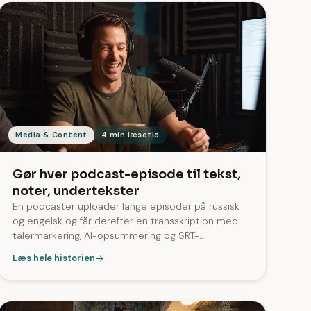
Media & Content
4 min læsetid
Gør hver podcast-episode til tekst,
noter, undertekster
En podcaster uploader lange episoder på russisk
og engelsk og får derefter en transskription med
talermarkering, AI-opsummering og SRT-
undertekster til YouTube. På tværs af brug i
Læs hele historien
produktion genereres SRT-undertekster for 96% af
de behandlede opgaver.