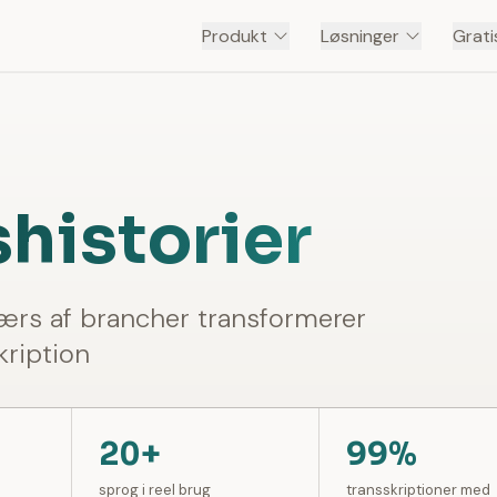
Produkt
Løsninger
Grati
historier
værs af brancher transformerer
ription
20+
99%
sprog i reel brug
transskriptioner med