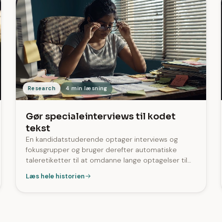
Research
4 min læsning
Gør specialeinterviews til kodet
tekst
En kandidatstuderende optager interviews og
fokusgrupper og bruger derefter automatiske
taleretiketter til at omdanne lange optagelser til
læsbare transskriptioner. På tværs af SozAI
Læs hele historien
indeholder 99 % af transskriptionerne
taleretiketter.