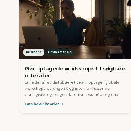
Business
4 min læsetid
Gør optagede workshops til søgbare
referater
En leder af et distribueret team optager globale
workshops på engelsk og interne møder på
portugisisk og bruger derefter resuméer og chat
med transskriptionen til hurtigere at fastholde
Læs hele historien
beslutninger. På tværs af SozAI indeholder 99 % af
transskriptionerne talermærkater.