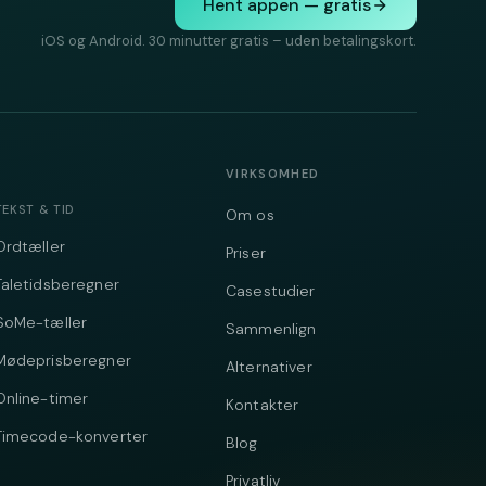
Hent appen — gratis
iOS og Android. 30 minutter gratis – uden betalingskort.
VIRKSOMHED
TEKST & TID
Om os
Ordtæller
Priser
Taletidsberegner
Casestudier
SoMe-tæller
Sammenlign
Mødeprisberegner
Alternativer
Online-timer
Kontakter
Timecode-konverter
Blog
Privatliv