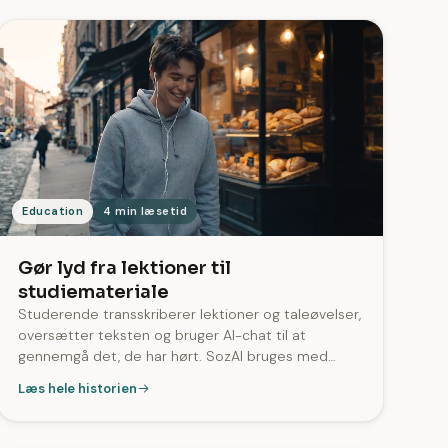
Education
4 min læsetid
Gør lyd fra lektioner til
studiemateriale
Studerende transskriberer lektioner og taleøvelser,
oversætter teksten og bruger AI-chat til at
gennemgå det, de har hørt. SozAI bruges med
indhold på over 20 sprog og giver studerende en
Læs hele historien
praktisk måde at arbejde med talt materiale som
tekst.