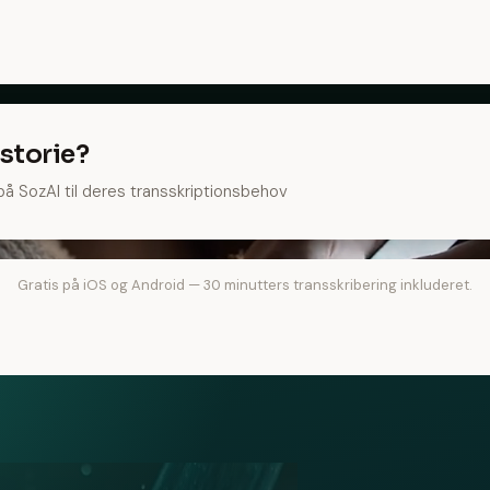
istorie?
r på SozAI til deres transskriptionsbehov
Gratis på iOS og Android — 30 minutters transskribering inkluderet.