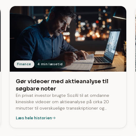
Finance
4 min læsetid
Gør videoer med aktieanalyse til
søgbare noter
En privat investor brugte SozAI til at omdanne
kinesiske videoer om aktieanalyse på cirka 20
minutter til overskuelige transskriptioner og
derefter finde EPS-tal, vækstrater og andre detaljer
Læs hele historien
uden at se dem igen.