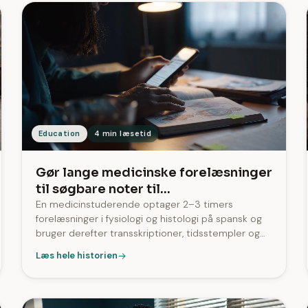
Education
4 min læsetid
Gør lange medicinske forelæsninger
til søgbare noter til
eksamenslæsning
En medicinstuderende optager 2–3 timers
forelæsninger i fysiologi og histologi på spansk og
bruger derefter transskriptioner, tidsstempler og
AI-resuméer til repetition før eksamen. SozAI
Læs hele historien
behandler filer på op til 2,8 timer.