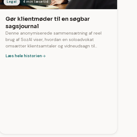
Legal
4 min læsetid
Gør klientmøder til en søgbar
sagsjournal
Denne anonymiserede sammensætning af reel
brug af SozAI viser, hvordan en soloadvokat
omsætter klientsamtaler og vidneudsagn til
søgbare transskriptioner med talermarkering. På
Læs hele historien
tværs af appen indeholder 99 % af
transskriptionerne taleridentifikation, og filer på op
til 2.8 timer behandles.