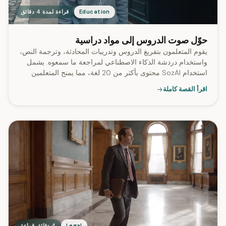
Education
قراءة لمدة 4 دقائق
حوّل صوت الدروس إلى مواد دراسية
يقوم المتعلمون بتفريغ الدروس وتدريبات المحادثة، وترجمة النص،
واستخدام دردشة الذكاء الاصطناعي لمراجعة ما سمعوه. يشمل
استخدام SozAI محتوى بأكثر من 20 لغة، مما يمنح المتعلمين
طريقة عملية لدراسة المواد المنطوقة كنص مكتوب.
اقرأ القصة كاملة
Legal
4 دقائق قراءة