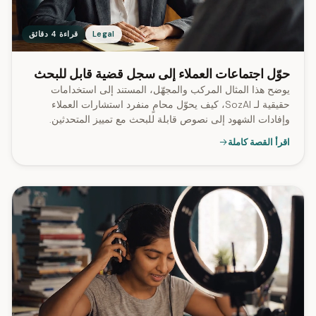
Legal
قراءة 4 دقائق
حوّل اجتماعات العملاء إلى سجل قضية قابل للبحث
يوضح هذا المثال المركب والمجهّل، المستند إلى استخدامات
حقيقية لـ SozAI، كيف يحوّل محامٍ منفرد استشارات العملاء
وإفادات الشهود إلى نصوص قابلة للبحث مع تمييز المتحدثين.
وعلى مستوى التطبيق، تتضمن 99% من النصوص تمييز
اقرأ القصة كاملة
المتحدثين، وتتم معالجة ملفات يصل طولها إلى 2.8 ساعة.