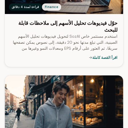
Finance
قراءة لمدة 4 دقائق
حوّل فيديوهات تحليل الأسهم إلى ملاحظات قابلة
للبحث
استخدم مستثمر خاص SozAI لتحويل فيديوهات تحليل الأسهم
الصينية، التي تبلغ مدتها نحو 20 دقيقة، إلى نصوص يمكن تصفحها
سريعًا، ثم العثور على أرقام EPS ومعدلات النمو وغيرها من
التفاصيل دون إعادة المشاهدة.
اقرأ القصة كاملة