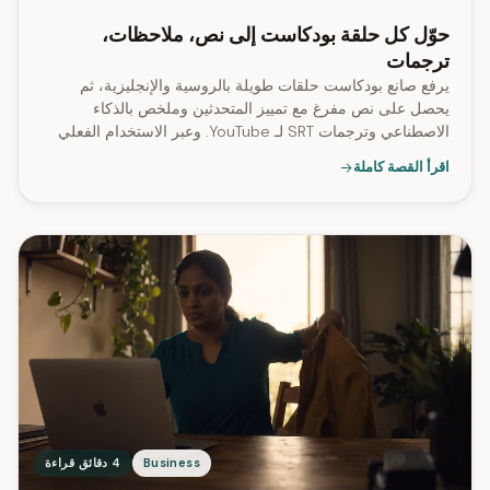
حوّل كل حلقة بودكاست إلى نص، ملاحظات،
ترجمات
يرفع صانع بودكاست حلقات طويلة بالروسية والإنجليزية، ثم
يحصل على نص مفرغ مع تمييز المتحدثين وملخص بالذكاء
الاصطناعي وترجمات SRT لـ YouTube. وعبر الاستخدام الفعلي
في بيئة الإنتاج، جرى إنشاء ترجمات SRT لـ 96% من المهام
اقرأ القصة كاملة
المعالجة.
Business
4 دقائق قراءة