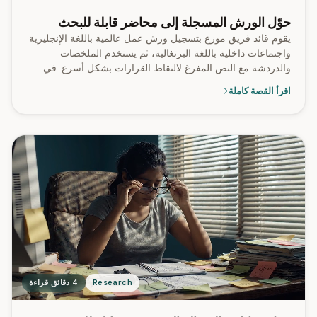
حوّل الورش المسجلة إلى محاضر قابلة للبحث
يقوم قائد فريق موزع بتسجيل ورش عمل عالمية باللغة الإنجليزية
واجتماعات داخلية باللغة البرتغالية، ثم يستخدم الملخصات
والدردشة مع النص المفرغ لالتقاط القرارات بشكل أسرع. في
SozAI، تتضمن 99% من النصوص المفرغة تسميات للمتحدثين.
اقرأ القصة كاملة
Research
4 دقائق قراءة