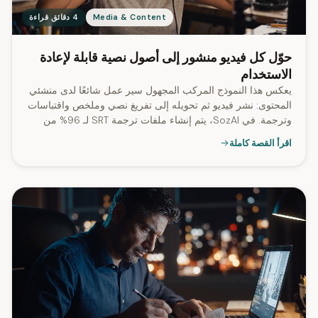
Media & Content
4 دقائق قراءة
حوّل كل فيديو منشور إلى أصول نصية قابلة لإعادة
الاستخدام
يعكس هذا النموذج المركب المجهول سير عمل شائعًا لدى منشئي
المحتوى: نشر فيديو ثم تحويله إلى تفريغ نصي وملخص واقتباسات
وترجمة. في SozAI، يتم إنشاء ملفات ترجمة SRT لـ 96% من
النصوص المفرغة.
اقرأ القصة كاملة