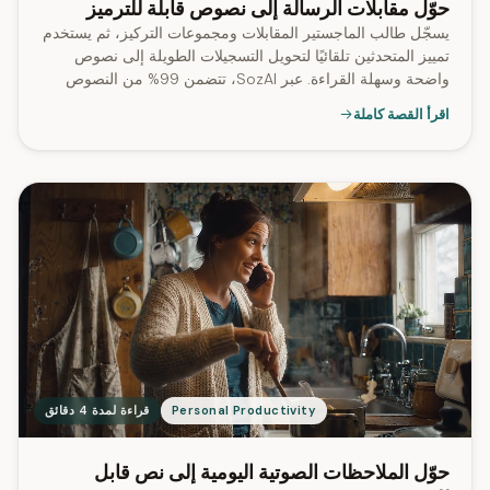
حوّل مقابلات الرسالة إلى نصوص قابلة للترميز
يسجّل طالب الماجستير المقابلات ومجموعات التركيز، ثم يستخدم
تمييز المتحدثين تلقائيًا لتحويل التسجيلات الطويلة إلى نصوص
واضحة وسهلة القراءة. عبر SozAI، تتضمن 99% من النصوص
المفرغة تمييز المتحدثين.
اقرأ القصة كاملة
Personal Productivity
قراءة لمدة 4 دقائق
حوّل الملاحظات الصوتية اليومية إلى نص قابل