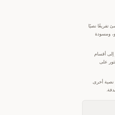
ائي أو يضيف رابط YouTube إلى SozAI، ثم ينشئ تفريغًا نصيًا
و، ومسودة
حوار إلى أقسام
ثور على
نصية أخرى.