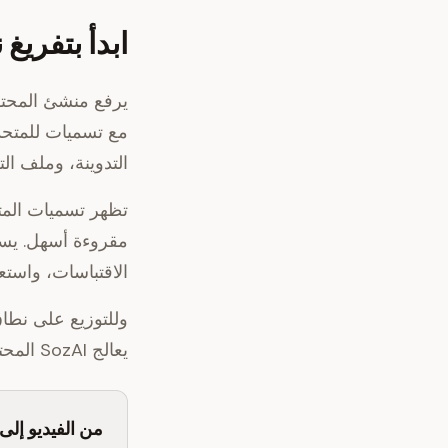
ابدأ بتفريغ
مع تسميات للمتحد
التدوينة، وملف ال
مقروءة أسهل. يست
الاقتباسات، واستع
وللتوزيع على نطا
يعالج SozAI المحتوى بأكثر من 20 لغة ويدعم الترجمة إلى أكثر من 15 لغة مستهدفة.
من الفيديو إلى