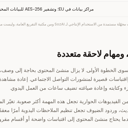
مراكز بيانات في EU؛ وتشفير AES-256 للبيانات المخزنة
تأتي الأرقام من إجماليات مجهّلة مستمدة من الاستخدام الإنتاجي لـ SozAI ومن مكتبة
 ومهام لاحقة متعددة
سوى الخطوة الأولى. لا يزال منشئ المحتوى بحاجة إلى وصف،
قتباسات قصيرة لمنشورات التواصل الاجتماعي. إعادة مشاهدة ال
ء وكتابته وإعادة صياغته تضيف ساعات من العمل اليدوي.
من الفيديوهات الحوارية تجعل هذه المهمة أكثر صعوبة. تغيّر ا
ث، وردود الضيوف تجعل تنظيم الملاحظات اليدوية أمرًا معقدًا. 
دما يحتاج منشئ المحتوى إلى اقتباسات واضحة أو أقسام مقروء