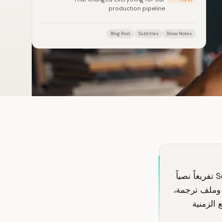
production pipeline
Blog Post
Subtitles
Show Notes
يحمّل منشئ المحتوى فيديو نهائياً أو يلصق رابط YouTube في SozAI. يُنتج SozAI تفريغاً نصياً
 وملف ترجمة،
واستخدام الطوابع الزمنية