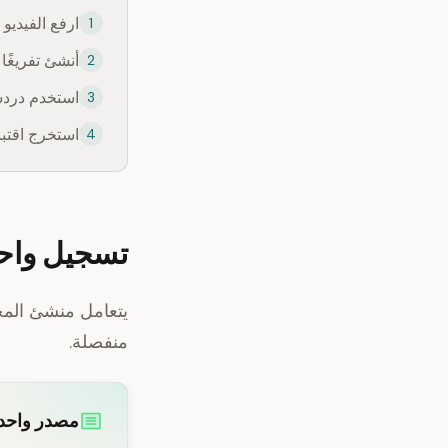
ارفع الفيديو ال
1
أنشئ تفريغًا 
2
استخدم دردشة AI مع التفريغ النصي لإعداد مسودة وصف للفيد
3
استخرج اقتبا
4
تسجيل واحد
يتعامل منشئ المحت
منفصلة.
مصدر واحد 