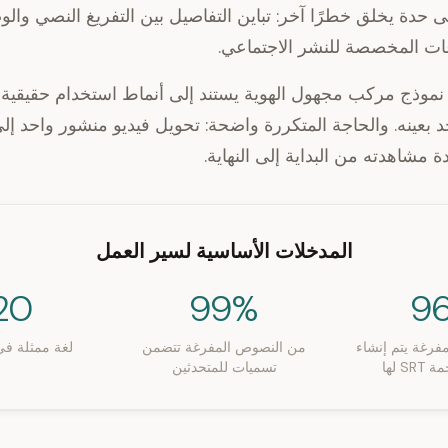
 حدة يخلق خطرًا آخر: تباين التفاصيل بين التفريغ النصي وا
غات المخصصة للنشر الاجتماعي.
 نموذج مركب مجهول الهوية يستند إلى أنماط استخدام حقيقي
بعينه. والحاجة المتكررة واضحة: تحويل فيديو منشور واحد إ
 مشاهدته من البداية إلى النهاية.
المدخلات الأساسية لسير العمل
20+
99%
9
فرغة يتم إنشاء
من النصوص المفرغة تتضمن
لغة ممثلة في
S لها
تسميات للمتحدثين