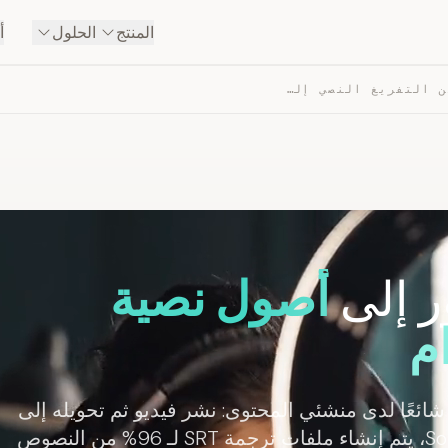
المنتج
الحلول
أ
منشئ محتوى YOUTUBE — من التفريغ النصي إلى أصول محتوى
ر إلى
أصول نصية
ام
ئعًا لدى منشئي المحتوى: نشر فيديو ثم تحويله إلى
تفريغ نصي وملخص واقتباسات وترجمة. في SozAI، يتم إنشاء ملفات ترجمة SRT لـ 96% من النصوص