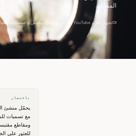
المفرغة.
تحويل فيديو YouTube إلى تفريغ نصي وملخص واقتباسات
إنشاء SRT لـ 96% من النص
باختصار
مع تسميات للمت
للعثور على الج