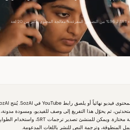
وص المفرغة
معالجة المحتوى بأكثر من 20 لغة
حدثين، ثم يحوّل هذا التفريغ إلى وصف للفيديو، ومسودة مدونة،
ومقاطع مقتبسة مختارة. ويمكن للمنشئ تصدير ترجمات SRT، 
مل المنطوقة، وترجمة النص للنشر باللغات المدعومة.