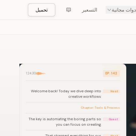
دوات مجانية
التسعير
تحميل
1:24:30
EP. 142
Welcome back! Today we dive deep into
Host
creative workflows
Chapter: Tools & Process
The key is automating the boring parts so
Guest
you can focus on creating
That changed everything for our
Host