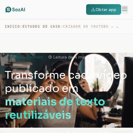
Obter app
INÍCIO
/
ESTUDOS DE CASO
/
CRIADOR DO YOUTUBE — DA TRANSCRIÇÃO A MATERIAIS DE CONTEÚDO
Media & Content
Leitura de 4 min
Transforme cada vídeo
publicado em
materiais de texto
reutilizáveis