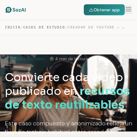
Obtener app
INICIO
/
CASOS DE ESTUDIO
/
CREADOR DE YOUTUBE — DE TRANSCRIPCIÓN A RECURSOS DE CONTENIDO
Media & Content
4 min de lectura
Convierte cada video
publicado en
recursos
de texto reutilizables
Este caso compuesto y anonimizado refleja un
flujo de trabajo habitual entre creadores: