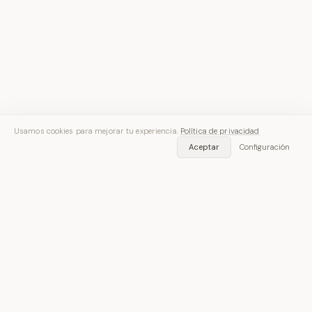
Usamos cookies para mejorar tu experiencia.
Política de privacidad
Aceptar
Configuración
Voz entra. Texto sale.
Gratis en iOS y Android — 30 minutos de transcripción
incluidos.