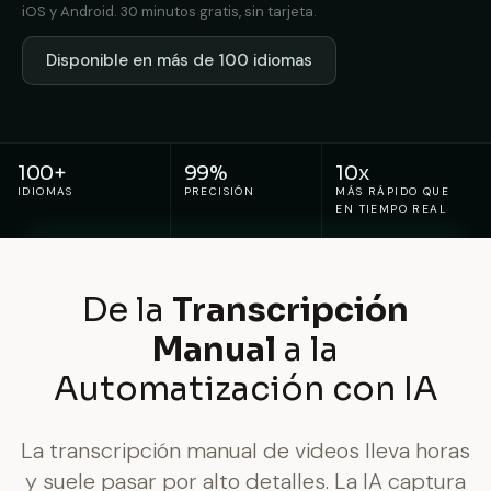
iOS y Android. 30 minutos gratis, sin tarjeta.
Disponible en más de 100 idiomas
100+
99%
10x
IDIOMAS
PRECISIÓN
MÁS RÁPIDO QUE
EN TIEMPO REAL
De la
Transcripción
Manual
a la
Automatización con IA
La transcripción manual de videos lleva horas
y suele pasar por alto detalles. La IA captura