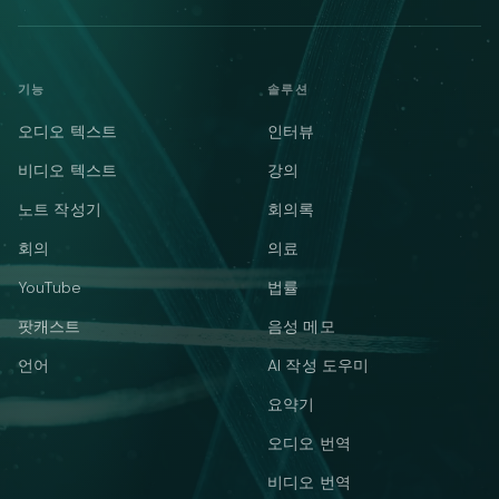
기능
솔루션
오디오 텍스트
인터뷰
비디오 텍스트
강의
노트 작성기
회의록
회의
의료
YouTube
법률
팟캐스트
음성 메모
언어
AI 작성 도우미
요약기
오디오 번역
비디오 번역