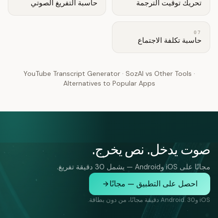
تحريك توقيت الترجمة
حاسبة التفريغ الصوتي
07
حاسبة تكلفة الاجتماع
YouTube Transcript Generator
·
SozAI vs Other Tools
·
Alternatives to Popular Apps
صوت يدخل. نص يخرج.
مجانًا على iOS وAndroid — يشمل 30 دقيقة تفريغ.
احصل على التطبيق — مجانًا
iOS وAndroid. 30 دقيقة مجانًا، من دون بطاقة.