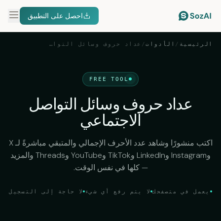
احصل على التطبيق
الرئيسية
/
الأدوات
/
عداد حروف وسائل التواصل الاجتماعي
FREE TOOL
عداد حروف وسائل التواصل
الاجتماعي
اكتب منشورًا وشاهد عدد الأحرف الإجمالي والمتبقي مباشرةً لـ X
وInstagram وLinkedIn وTikTok وYouTube وThreads والمزيد
— كلها في نفس الوقت.
يعمل في متصفحك
لا يتم رفع أي شيء
لا حاجة إلى التسجيل