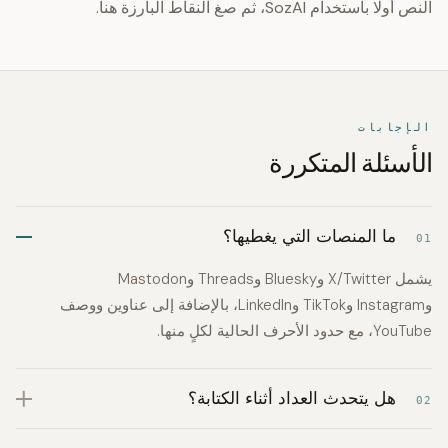
النص أولًا باستخدام SozAI، ثم صغ النقاط البارزة هنا.
الإجابات
الأسئلة المتكررة
ما المنصات التي يغطيها؟
01
يشمل X/Twitter وBluesky وThreads وMastodon
وInstagram وTikTok وLinkedIn، بالإضافة إلى عناوين ووصف
YouTube، مع حدود الأحرف الحالية لكلٍ منها.
هل يتحدث العداد أثناء الكتابة؟
02