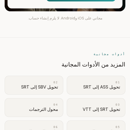
مجاني على iOS وAndroid. لا يلزم إنشاء حساب.
أدوات مجانية
المزيد من الأدوات المجانية
02
01
تحويل ASS إلى SRT
تحويل SBV إلى SRT
04
03
تحويل SRT إلى VTT
محول الترجمات
06
05