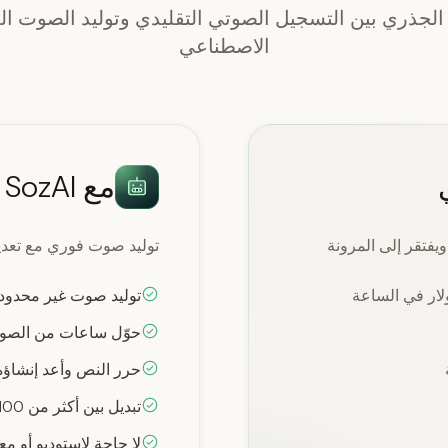
لجذري بين التسجيل الصوتي التقليدي وتوليد الصوت الم
الاصطناعي
مع SozAI لتحويل النص إلى كلام
يفتقر إلى المرونة
توليد صوت فوري مع تعدي
توليد صوت غير محدود ب
حوّل ساعات من الصوت
حرر النص وأعد إنشاؤه 
تبديل بين أكثر من 100 صوت في أي وقت
لا حاجة لاستوديو أو م