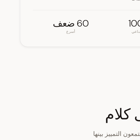
60 ضعف
ناعي
أسرع
 كلام
معون التمييز بينها