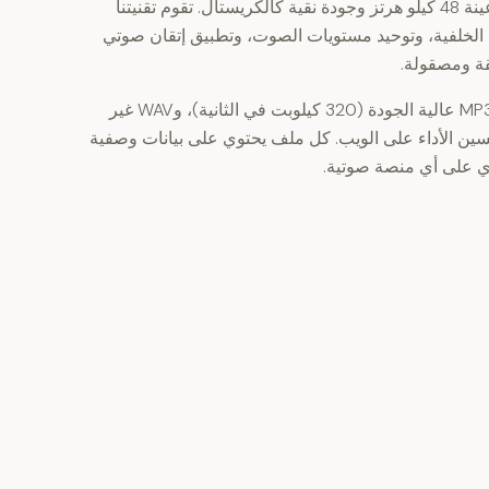
أنشئ صوتًا جاهزًا للبث بمعدل عينة 48 كيلو هرتز وجودة نقية كالكريستال. تقوم تقنيتنا
 الخلفية، وتوحيد مستويات الصوت، وتطبيق إتقان صوتي
ة ومصقولة.
صدّر الملفات بعدة صيغ تشمل MP3 عالية الجودة (320 كيلوبت في الثانية)، وWAV غير
 للتحرير، أو OGG لتحسين الأداء على الويب. كل ملف يحتوي على بيانات وصفية
ي على أي منصة صوتية.