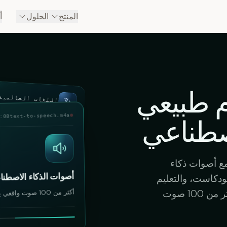
المنتج
الحلول
أ
م طبيعي
اللغات العالمية
text-to-speech.m4a
 · 2 spk
اصطناعي
ع أصوات ذكاء
أصوات الذكاء الاصطناع
ودكاست، والتعليم
أكثر من 100 صوت واقعي ينبض بالحياة ويشبه الصوت البشري الحقيقي
الإلكتروني، وتوفير الوصول للجميع. اختر من بين أكثر من 100 صوت