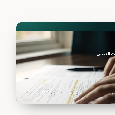
ت العصبي
عميق