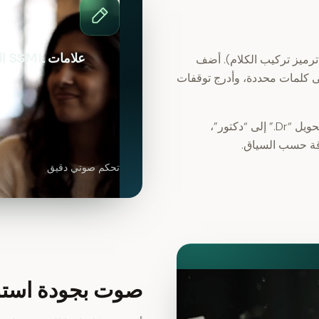
علامات SSML المتقدمة
في تحويل النص إلى كلام مع دعم SSML (لغة ترميز تركيب الكلام). أضف
ى كلمات محددة، وأدرج توقفات
يعالج معالجنا الذكي أيضاً أنماط الكلام الشائعة تلقائياً – مثل تحويل “Dr.” إلى “دكتور”،
قة حسب السياق.
تحكم صوتي دقيق
صوت بجودة استود