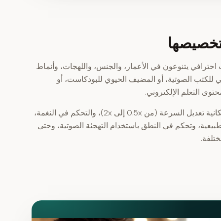
تخصيصها
بين أكثر من 100 صوت احترافي يتنوعون في الأعمار، والجنس، واللهجات، وأنماط
لي للكتب الصوتية، أو المضيف الحيوي للبودكاست، أو
توى التعلم الإلكتروني.
قم بضبط كل صوت بدقة مع إمكانية تعديل السرعة (من 0.5x إلى 2x)، والتحكم في النغمة،
بيعية، وتحكم في النطق باستخدام التهجئة الصوتية، وحتى
تلفة.