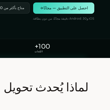
احصل على التطبيق — مجانًا
متاح بأكثر من 100 لغة
iOS وAndroid. 30 دقيقة مجانًا، من دون بطاقة.
100+
اللغات
لماذا يُحدث تحويل 