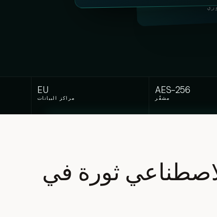
ري
EU
AES-256
مشفّر
مراكز البيانات
الاصطناعي ثورة في