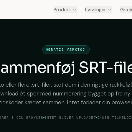
Produkt
Løsninger
Grati
GRATIS VÆRKTØJ
ammenføj SRT-fil
 to eller flere .srt-filer, sæt dem i den rigtige rækkefø
wnload ét spor med nummerering bygget op fra ny
tidskoder kædet sammen. Intet forlader din browser
ØRER I DIN BROWSER
INTET BLIVER UPLOADET
INGEN TILMELDI