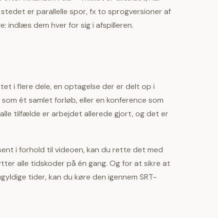
 i stedet er parallelle spor, fx to sprogversioner af
 indlæs dem hver for sig i afspilleren.
et i flere dele, en optagelse der er delt op i
res som ét samlet forløb, eller en konference som
alle tilfælde er arbejdet allerede gjort, og det er
sent i forhold til videoen, kan du rette det med
tter alle tidskoder på én gang. Og for at sikre at
r ugyldige tider, kan du køre den igennem SRT-