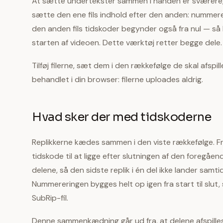
At sætte undertekster sammen i hånden er sværere, e
sætte den ene fils indhold efter den anden: nummerer
den anden fils tidskoder begynder også fra nul — så h
starten af videoen. Dette værktøj retter begge dele.
Tilføj filerne, sæt dem i den rækkefølge de skal afspill
behandlet i din browser: filerne uploades aldrig.
Hvad sker der med tidskoderne
Replikkerne kædes sammen i den viste rækkefølge. Fr
tidskode til at ligge efter slutningen af den foregå
delene, så den sidste replik i én del ikke lander samt
Nummereringen bygges helt op igen fra start til slu
SubRip-fil.
Denne sammenkædning går ud fra, at delene afspilles e