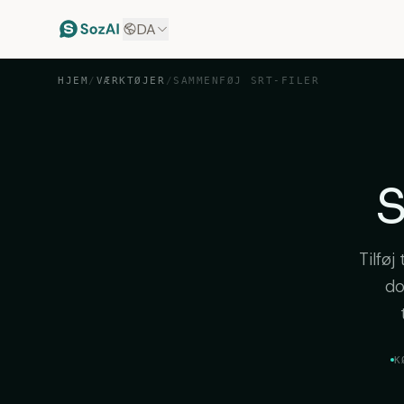
DA
HJEM
/
VÆRKTØJER
/
SAMMENFØJ SRT-FILER
S
Tilføj
do
K