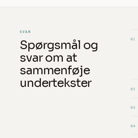
SVAR
01
Spørgsmål og
svar om at
sammenføje
undertekster
02
03
04