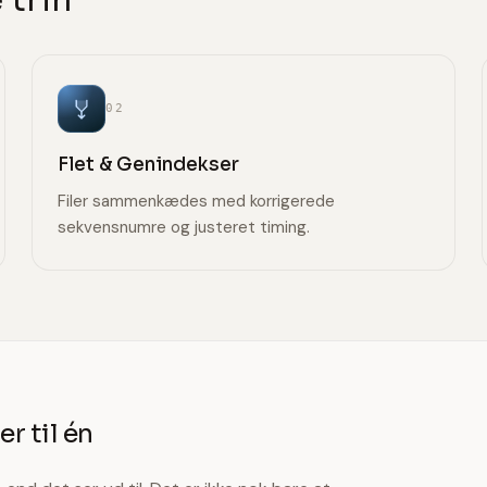
02
Flet & Genindekser
Filer sammenkædes med korrigerede
sekvensnumre og justeret timing.
r til én