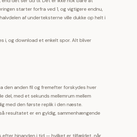
nd det ser ud til. Det er ikke nok bare at
ingen starter forfra ved 1, og vigtigere endnu,
alvdelen af underteksterne ville dukke op helt i
es i, og download et enkelt spor. Alt bliver
a den anden fil og fremefter forskydes hver
ende del, med et sekunds mellemrum mellem
idig med den første replik i den næste.
t, så resultatet er en gyldig, sammenhængende
fter hinanden i tid — hvilket er tilfældet, når