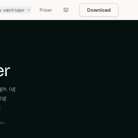
s værktøjer
Priser
Download
er
lge, og
 og
.
NG