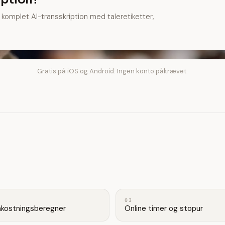
 komplet AI-transskription med taleretiketter,
Gratis på iOS og Android. Ingen konto påkrævet.
03
ostningsberegner
Online timer og stopur