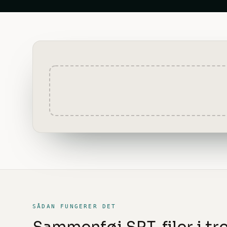
SÅDAN FUNGERER DET
Sammenføj SRT-filer i tre