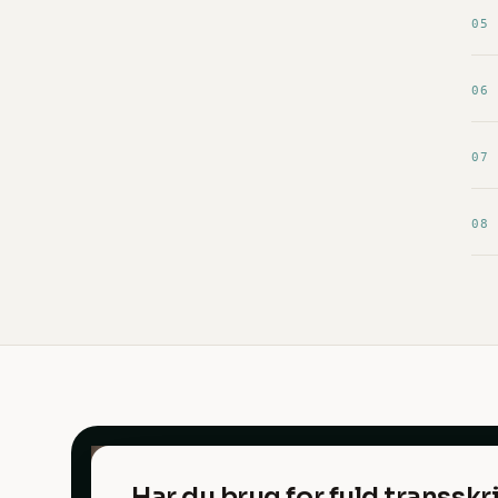
05
06
07
08
Har du brug for fuld transskr