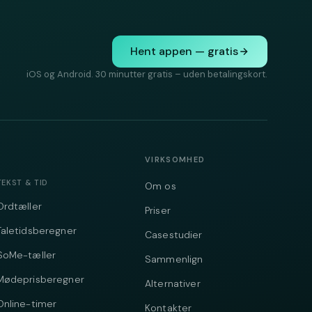
Hent appen — gratis
iOS og Android. 30 minutter gratis – uden betalingskort.
VIRKSOMHED
TEKST & TID
Om os
Ordtæller
Priser
Taletidsberegner
Casestudier
SoMe-tæller
Sammenlign
Mødeprisberegner
Alternativer
Online-timer
Kontakter