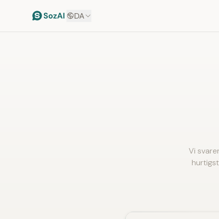
DA
Vi svare
hurtigst