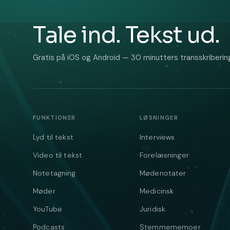
Tale ind. Tekst ud.
Gratis på iOS og Android — 30 minutters transskribering
FUNKTIONER
LØSNINGER
Lyd til tekst
Interviews
Video til tekst
Forelæsninger
Notetagning
Mødenotater
Møder
Medicinsk
YouTube
Juridisk
Podcasts
Stemmememoer