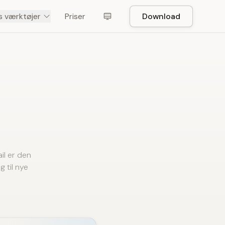
s værktøjer
Priser
Download
il er den
 til nye