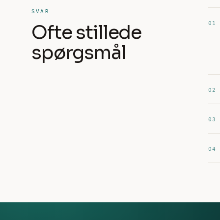
SVAR
01
Ofte stillede
spørgsmål
02
03
04