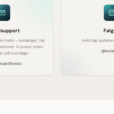
lsupport
Følg
m helst – betalinger, fejl
Hold dig opdater
unktioner. Vi svarer inden
@soza
mer på hverdage.
vastflow.kz