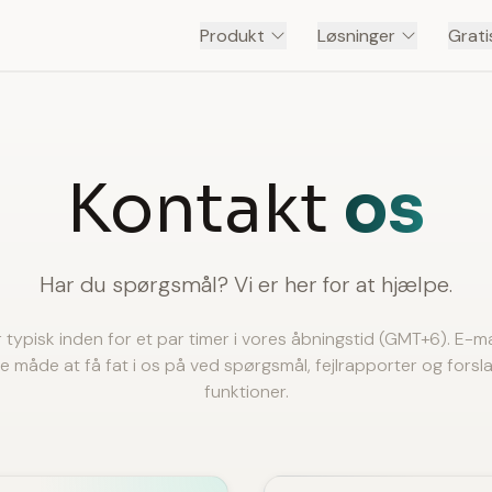
Produkt
Løsninger
Grati
Kontakt
os
Har du spørgsmål? Vi er her for at hjælpe.
r typisk inden for et par timer i vores åbningstid (GMT+6). E-ma
e måde at få fat i os på ved spørgsmål, fejlrapporter og forslag
funktioner.