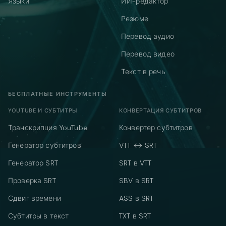
Языки
ИИ-редактор
Резюме
Перевод аудио
Перевод видео
Текст в речь
БЕСПЛАТНЫЕ ИНСТРУМЕНТЫ
YOUTUBE И СУБТИТРЫ
КОНВЕРТАЦИЯ СУБТИТРОВ
Транскрипция YouTube
Конвертер субтитров
Генератор субтитров
VTT ↔ SRT
Генератор SRT
SRT в VTT
Проверка SRT
SBV в SRT
Сдвиг времени
ASS в SRT
Субтитры в текст
TXT в SRT