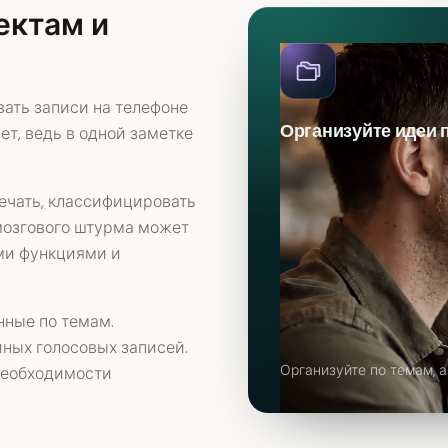
ектам и
ать записи на телефоне
Организуйте идеи 
ет, ведь в одной заметке
чать, классифицировать
 мозгового штурма может
ми функциями и
нные по темам.
йных голосовых записей.
Организуйте по темам, а
необходимости