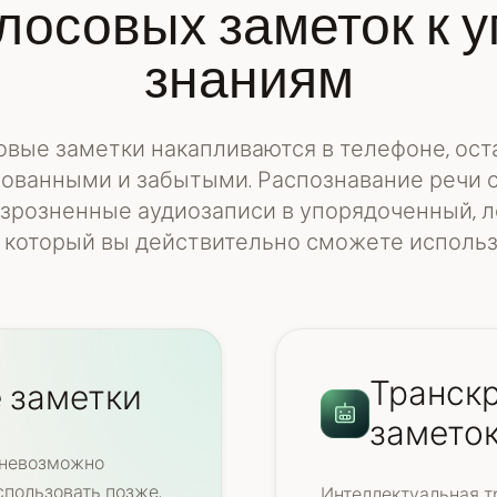
лосовых заметок к
знаниям
овые заметки накапливаются в телефоне, ост
ованными и забытыми. Распознавание речи
зрозненные аудиозаписи в упорядоченный, 
, который вы действительно сможете использ
Транск
 заметки
замето
 невозможно
спользовать позже.
Интеллектуальная т