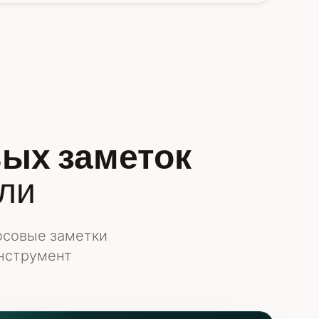
вых заметок
ли
осовые заметки
инструмент