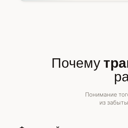
Почему
тра
р
Понимание тог
из забыты