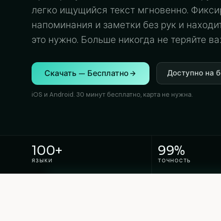
легко ищущийся текст мгновенно. Фиксир
напоминания и заметки без рук и находит
это нужно. Больше никогда не теряйте в
Скачать — Бесплатно
Доступно на б
iOS и Android. 30 минут бесплатно, карта не нужна.
100+
99%
ЯЗЫКИ
ТОЧНОСТЬ