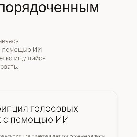
 упорядоченным
аваясь
 с помощью ИИ
легко ищущийся
овать.
рипция голосовых
к с помощью ИИ
ранскрипция превращает голосовые записи