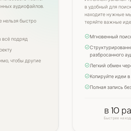
янных аудиофайлов.
в удобный для поис
находите нужные мы
е нельзя быстро
теряйте важные иде
Мгновенный поис
в всё подряд
Структурированн
оекту
разбросанного ау
имо, чтобы другие
Легкий обмен чер
Копируйте идеи в
Полная запись бе
в 10 р
Быстрее наход