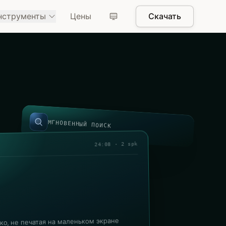
нструменты
Цены
Скачать
МГНОВЕННЫЙ ПОИСК
24:08 · 2 spk
ко, не печатая на маленьком экране