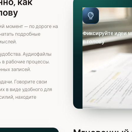
но, как
лову
й момент — по дороге на
Фиксируйте идеи м
ечатать подробные
в голову
мыслей.
 удобства. Аудиофайлы
ь в рабочие процессы.
нных записей.
дачи. Говорите свои
их в виде удобного для
Больше не теряйте ни о
силий, находите