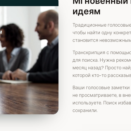
Мгновенный 
идеям
Традиционные голосовые
м
чтобы найти одну конкрет
становится невозможным
Транскрипция с помощью
для поиска. Нужна реком
месяц назад? Просто найд
которой кто-то рассказы
Ваши голосовые заметки 
не просматриваете, в вн
используете. Поиск избав
сохранили.