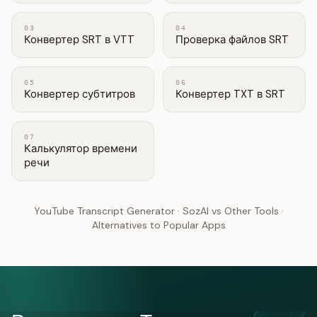
03
04
Конвертер SRT в VTT
Проверка файлов SRT
05
06
Конвертер субтитров
Конвертер TXT в SRT
07
Калькулятор времени
речи
YouTube Transcript Generator
·
SozAI vs Other Tools
·
Alternatives to Popular Apps