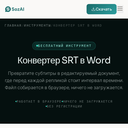
Скачать
ГЛАВНАЯ
/
ИНСТРУМЕНТЫ
/
КОНВЕРТЕР SRT В WORD
БЕСПЛАТНЫЙ ИНСТРУМЕНТ
Конвертер SRT в Word
Превратите субтитры в редактируемый документ,
где перед каждой репликой стоит интервал времени.
Файл собирается в браузере, ничего не загружается.
РАБОТАЕТ В БРАУЗЕРЕ
НИЧЕГО НЕ ЗАГРУЖАЕТСЯ
БЕЗ РЕГИСТРАЦИИ