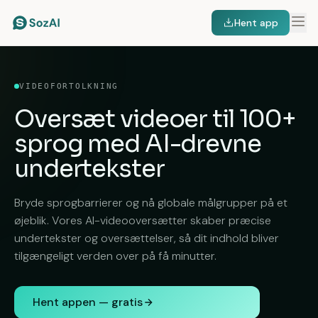
Hent app
VIDEOFORTOLKNING
Oversæt videoer til
100+
sprog
med AI-drevne
undertekster
Bryde sprogbarrierer og nå globale målgrupper på et
øjeblik. Vores AI-videooversætter skaber præcise
undertekster og oversættelser, så dit indhold bliver
tilgængeligt verden over på få minutter.
Hent appen — gratis