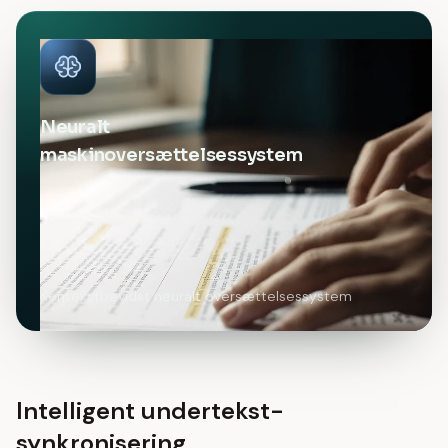
Neuralt
maskinoversættelsessystem
Kontekstbevidst neuralt oversættelsessystem
Intelligent undertekst-
synkronisering