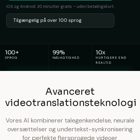
iOS og Android. 30 minutter gratis – uden betalingskort.
Tilgængelig på over 100 sprog
100+
99%
10x
SPROG
NØJAGTIGHED
HURTIGERE END
REALTID
Avanceret
videotranslationsteknologi
Vores AI kombinerer talegenkendelse, neurale
oversættelser og undertekst-synkronisering
for perfekte flersprogede videoer