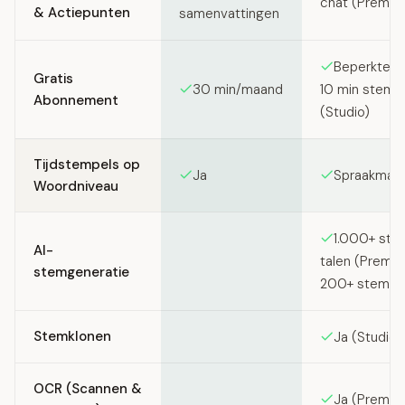
chat (Premiu
& Actiepunten
samenvattingen
Beperkte T
Gratis
30 min/maand
10 min stemg
Abonnement
(Studio)
Tijdstempels op
Ja
Spraakmark
Woordniveau
1.000+ st
AI-
talen (Premiu
stemgeneratie
200+ stemme
Stemklonen
Ja (Studio 
OCR (Scannen &
Ja (Premiu