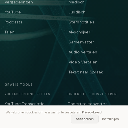
Vergaderingen
Medisch
YouTube
Juridisch
Podcasts
Stemnotities
Talen
AI-schrijver
Samenvatter
Audio Vertalen
Video Vertalen
Tekst naar Spraak
GRATIS TOOLS
YOUTUBE EN ONDERTITELS
ONDERTITELS CONVERTEREN
YouTube Transcriptie
Ondertitelconverter
We gebruiken cookies om je ervaring te verbeteren.
Privacybeleid
Ondertitelgenerator
VTT ↔ SRT
Accepteren
Instellingen
SRT-generator
SRT naar VTT