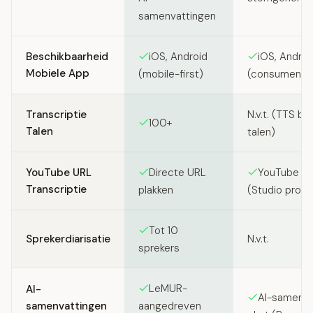
samenvattingen
Beschikbaarheid
iOS, Android
iOS, Androi
Mobiele App
(mobile-first)
(consumente
Transcriptie
N.v.t. (TTS bi
100+
Talen
talen)
YouTube URL
Directe URL
YouTube UR
Transcriptie
plakken
(Studio produ
Tot 10
Sprekerdiarisatie
N.v.t.
sprekers
LeMUR-
AI-
AI-samenva
samenvattingen
aangedreven