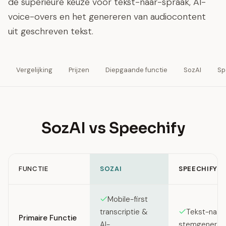
de superieure keuze voor tekst-naar-spraak, AI-
voice-overs en het genereren van audiocontent
uit geschreven tekst.
Vergelijking
Prijzen
Diepgaande functie
SozAI
Sp
SozAI vs Speechify
FUNCTIE
SOZAI
SPEECHIFY
Feature comparison between SozAI and Speechify
Mobile-first
Tekst-naar-
transcriptie &
Primaire Functie
stemgenerat
AI-