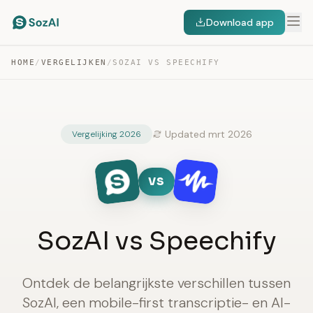
Download app
HOME
/
VERGELIJKEN
/
SOZAI VS SPEECHIFY
Updated mrt 2026
Vergelijking 2026
VS
SozAI vs Speechify
Ontdek de belangrijkste verschillen tussen
SozAI, een mobile-first transcriptie- en AI-