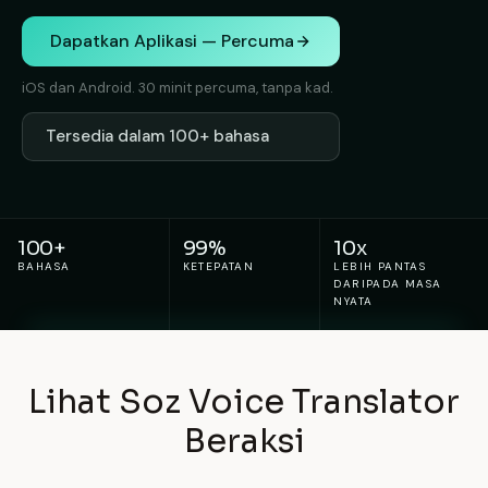
Dapatkan Aplikasi — Percuma
iOS dan Android. 30 minit percuma, tanpa kad.
Tersedia dalam 100+ bahasa
100+
99%
10x
BAHASA
KETEPATAN
LEBIH PANTAS
DARIPADA MASA
NYATA
Lihat Soz Voice Translator
Beraksi