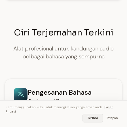
Ciri Terjemahan Terkini
Alat profesional untuk kandungan audio
pelbagai bahasa yang sempurna
Pengesanan Bahasa
Automatik
Kami menggunakan kuki untuk meningkatkan pengalaman anda.
Dasar
Privasi
Mengenal pasti bahasa sumber audio
Terima
Tetapan
anda secara automatik. Tidak perlu