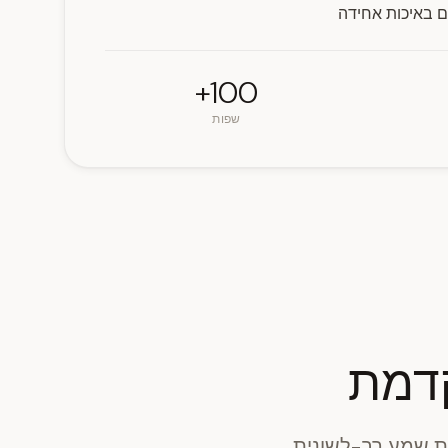
ם באיכות אחידה
100+
שפות
קדמת
לחוויית שמע רב-לשונית