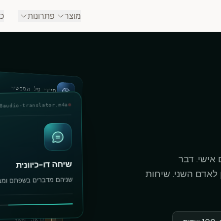
מוצר
פתרונות
כל
מיידי על המכשיר
audio-translator.m4a
spk
אישי. דבר
שיחה דו-כיוונית
לאדם השני. שיחות
שניהם מדברים בשפתם ומבי
הראה והשב