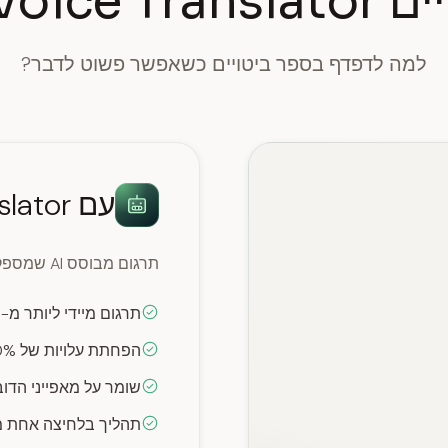
vs Soz Vo
למה לדפדף בספר ביטויים כשאפשר פשוט לדבר?
עם Soz Voice Translator
תרגום מבוסס AI שמספק תוצאות מיידיות ומדויקות בכל שפה
תרגום מיידי ליותר מ-100 שפות בו זמנית
הפחתת עלויות של 90% לעומת שירותים מסורתיים
שומר על מאפייני הדוב
תהליך בלחיצה אחת מ