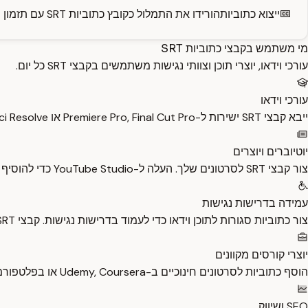
ייצוא כתוביות
הורידו את התמלול כקובץ כתוביות SRT עם תזמון מדויק — מוכן לשימוש ב-YouTube, בתוכנות עריכה או לתרגום.
מי משתמש בקבצי כתוביות SRT
עורכי וידאו, יוצרי תוכן וצוותי נגישות משתמשים בקבצי SRT כל יום.
עורכי וידאו
ייבא קבצי SRT ישירות ל-Premiere Pro, Final Cut Pro או DaVinci Resolve. הוסף כתוביות מדויקות לפרויקטים שלך ללא כתיבה ידנית.
יוטיוברים ויוצרים
צור קבצי SRT לסרטונים שלך. העלה ל-YouTube Studio כדי להוסיף כתוביות מתאימות. דיוק טוב יותר מאשר כתוביות אוטומטיות של YouTube.
עמידה בדרישות נגישות
צור כתוביות סגורות לתוכן וידאו כדי לעמוד בדרישות נגישות. קבצי SRT הם הפורמט הסטנדרטי המתקבל על ידי כל הפלטפורמות.
יוצרי קורסים מקוונים
הוסף כתוביות לסרטונים חינוכיים ב-Udemy, Coursera או בפלטפורמה שלך. קבצי SRT מיובאים בקלות לכל LMS.
SEO ושיווק