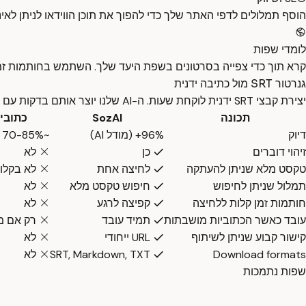
הוסף תמלולים לדפי האתר שלך כדי להפוך את תוכן הווידאו לניתן לאי
לומדי שפות
קרא תוך כדי צפייה בסרטונים בשפת היעד שלך. השתמש בחותמות זמן כ
גנרטור SRT מול כתיבה ידנית
יצירת קבצי SRT ידנית לוקחת שעות. ה-AI שלנו יוצר אותם בדקות עם דיוק גבוה יותר.
תכונה
SozAI
כתוביות be
דיוק
96%+ (מודל AI)
~70-85% (נוצרות אוטומטית)
זיהוי דוברים
כן
לא
טקסט מלא שניתן להעתקה
לחיצה אחת
לא בקלו
תמלול שניתן לחיפוש
חיפוש טקסט מלא
לא
חותמות זמן קלות ללחיצה
קפיצה לרגע
לא
עובד כאשר הכתוביות מושבתות
תמיד עובד
רק אם מ
קישור קבוע שניתן לשיתוף
URL ייחודי
לא
Download formats
SRT, Markdown, TXT
לא
שפות נתמכות