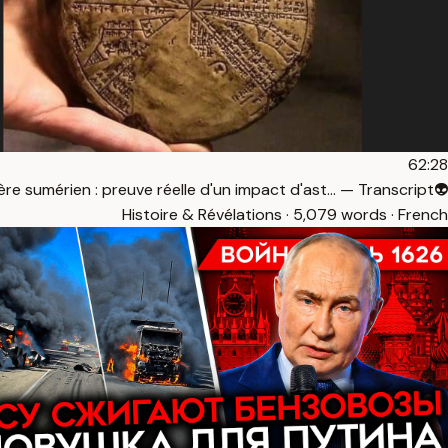
62:28
👽Planisphère sumérien : preuve réelle d'un impact d'ast… — Transcript
Histoire & Révélations · 5,079 words · French