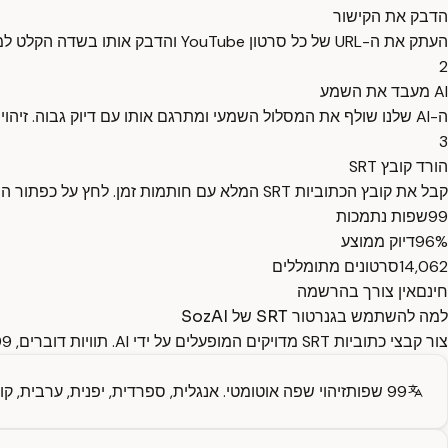
הדבק את הקישור
העתק את ה-URL של כל סרטון YouTube והדבק אותו בשדה הקלט למעלה. אנו תומכים בכל פורמטי ה-URL של YouTube.
2
AI מעבד את השמע
ה-AI שלנו שולף את המסלול השמעי ומתרגם אותו עם דיוק גבוה. זיהוי דוברים וזיהוי שפה מתבצעים אוטומטית.
3
הורד קובץ SRT
קבל את קובץ הכתוביות SRT המלא עם חותמות זמן. לחץ על כפתור ה-SRT להורדה. תואם לכל עורכי הווידאו.
99
שפות נתמכות
96%
דיוק ממוצע
14,062
סרטונים מתומללים
חינם
אין צורך בהרשמה
למה להשתמש בגנרטור SRT של SozAI
צור קבצי כתוביות SRT מדויקים המופעלים על ידי AI. תוויות דוברים, 99 שפות, פורמט סטנדרטי.
99 שפות
זיהוי שפה אוטומטי. אנגלית, ספרדית, יפנית, ערבית, קוריאנית, הינדית, רוסית