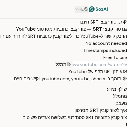
HE
גנרטור קבצי SRT חינם
גנרטור
קבצי SRT
— צור קבצי כתוביות מסרטוני YouTube
הדבק קישור ל-YouTube כדי ליצור קובץ כתוביות SRT להורדה עם חותמות זמן ותוויות דוברים. חינם, ללא הרשמה.
No account needed
Timestamps included
Free to use
תמלל
אנא הזן URL תקף של YouTube
תומך ב-youtube.com, youtu.be, shorts, וקישורים חיים
שולף מידע
מתמלל
מעצב
איך ליצור קובץ SRT מסרטון
צור קובץ כתוביות SRT סטנדרטי בשלושה צעדים פשוטים.
1