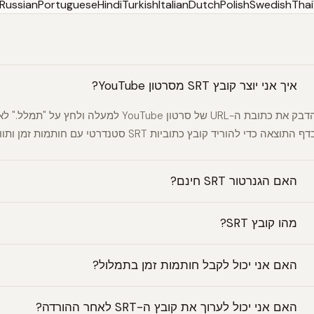
Russian
Portuguese
Hindi
Turkish
Italian
Dutch
Polish
Swedish
Thai
איך אני יוצר קובץ SRT מסרטון YouTube?
ף התוצאה כדי להוריד קובץ כתוביות SRT סטנדרטי עם חותמות זמן ותוויות דוברים.
האם הגנרטור SRT חינם?
מהו קובץ SRT?
האם אני יכול לקבל חותמות זמן בתמלול?
האם אני יכול לערוך את קובץ ה-SRT לאחר ההורדה?