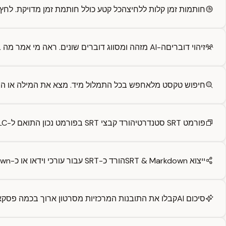
חותמות זמן קלות ללחיצה
כל קטע כולל חותמת זמן מדויקת. לחץ עליה כדי לקפו
זיהוי דוברים
ה-AI מזהה ומסווג דוברים שונים. ראה מי אמר מה בראיונות, פודקאסטים, הרצאות ושיחות.
חיפוש טקסט מלא
חפש בכל התמלול מיד. מצא את המילה או הבי
פורמט SRT סטנדרטי
הורד קבצי SRT בפורמט נכון התואם ל-Premiere Pro, Final Cut Pro, DaVinci Resolve, VLC וכל השחקנים הגדולים.
ייצוא SRT & Markdown
הורד כ-SRT עבור עורכי וידאו או כ-Markdown עבור תיעוד. כל תמלול מקבל URL קבוע שניתן לשתף.
סיכום AI
קבלו את התובנות המרכזיות מסרטון ארוך בכמה פסקא