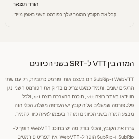
הורד תוצאה
קבל את הקובץ המומר שלך בפורמט השני באופן מיידי.
המרה בין VTT ל-SRT בשני הכיוונים
WebVTT ו-SubRip הם בעצם אותו פורמט כתוביות, רק עם שתי
הרגלים שונים. ותמיד כמעט צריכים בדיוק את הפורמט השני: נגן
הווידאו באתר רוצה ‎.vtt‎, תוכנת ההערכה רוצה ‎.srt‎, ולכל
פלטפורמה שמעלים אליה קובץ יש העדפה משלה. הכלי הזה
מבצע המרה בשני הכיוונים ומזהה בעצמו לאיזה כיוון להמיר.
גררו את הקובץ, והכלי בודק מה יש בתוכו: WebVTT הופך ל-
SubRip, ו-SubRip הופך ל-WebVTT. אין תפריט פורמטים