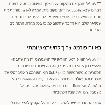
WebVTT תומך גם במיקום על המסך, בעיצוב ובמטא-דאטה -
דברים שב-SubRip אין להם מקום כלל. המרה ל-‎.srt‎ מוחקת את
ההנחיות האלה, כי בפורמט היעד אין להן איפה להיכתב. מה
שנשאר שלם הוא הדבר שחשוב כמעט בכל מקרה: התזמונים
והטקסט.
באיזה פורמט צריך להשתמש ומתי
WebVTT הוא פורמט הווידאו של האינטרנט: זה מה שתג ה-
track בנגן HTML5 מצפה לו, וזה מה שרוב פלטפורמות
הסטרימינג משתמשות בו. SubRip הוא הפורמט האוניברסלי של
תוכנות ונגני שולחן העבודה - VLC, Premiere Pro, DaVinci
Resolve, CapCut - וזה הפורמט שכולם מתכוונים אליו
כשמבקשים "את קובץ הכתוביות".
אחרי ההמרה אפשר להמשיך לעבוד על הקובץ: להזיז את כל