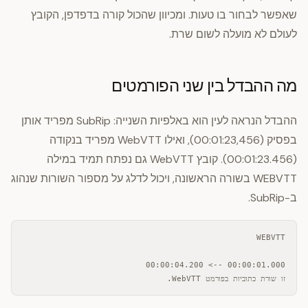
שאפשר לבחור בו טעות. ומכיוון שהכול קורה בדפדפן, הקובץ
לעולם לא מועלה לשום שרת.
מה ההבדל בין שני הפורמטים
ההבדל הנראה לעין הוא באלפיות השנייה: SubRip מפריד אותן
בפסיק (00:01:23,456), ואילו WebVTT מפריד בנקודה
(00:01:23.456). קובץ WebVTT גם נפתח תמיד במילה
WEBVTT בשורה הראשונה, ויכול לדלג על מספור השורות שנהוג
ב-SubRip.
זו שורת כתוביות בפורמט WebVTT.