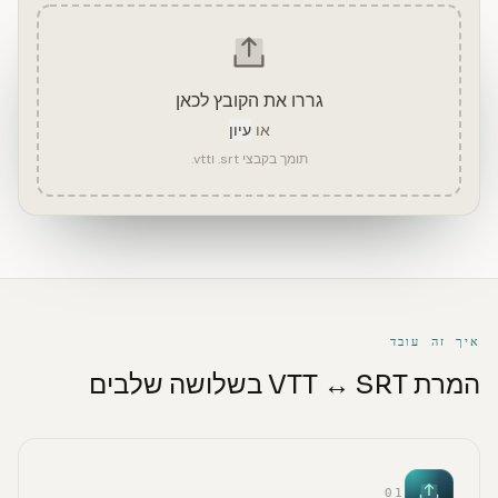
גררו את הקובץ לכאן
או
עיון
תומך בקבצי ‎.srt‎ ו‎.vtt‎
איך זה עובד
המרת VTT ↔ SRT בשלושה שלבים
01