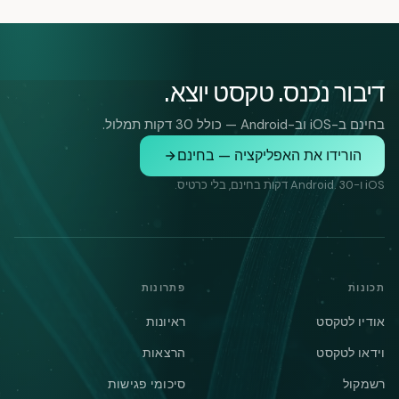
דיבור נכנס. טקסט יוצא.
בחינם ב-iOS וב-Android — כולל 30 דקות תמלול.
הורידו את האפליקציה — בחינם
iOS ו-Android. 30 דקות בחינם, בלי כרטיס.
תכונות
פתרונות
אודיו לטקסט
ראיונות
וידאו לטקסט
הרצאות
רשמקול
סיכומי פגישות