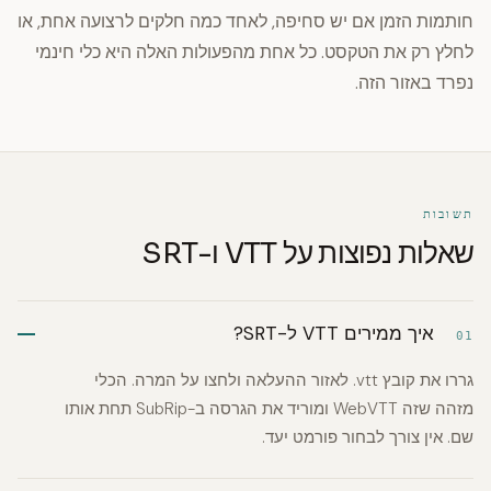
חותמות הזמן אם יש סחיפה, לאחד כמה חלקים לרצועה אחת, או
לחלץ רק את הטקסט. כל אחת מהפעולות האלה היא כלי חינמי
נפרד באזור הזה.
תשובות
שאלות נפוצות על VTT ו-SRT
איך ממירים VTT ל-SRT?
01
גררו את קובץ ‎.vtt‎ לאזור ההעלאה ולחצו על המרה. הכלי
מזהה שזה WebVTT ומוריד את הגרסה ב-SubRip תחת אותו
שם. אין צורך לבחור פורמט יעד.