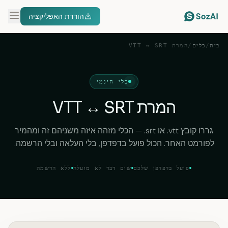
הורדת האפליקציה
בית
/
כלים
/
המרת VTT ↔ SRT
כלי חינמי
המרת VTT ↔ SRT
גררו קובץ ‎.vtt‎ או ‎.srt‎ — הכלי מזהה איזה משניהם זה ומהמיר
לפורמט האחר. הכול פועל בדפדפן, בלי העלאה ובלי הרשמה.
פועל בדפדפן שלכם
שום דבר לא מועלה
ללא הרשמה