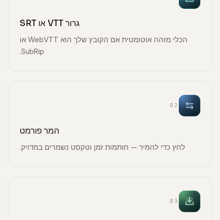
גרור VTT או SRT
הכלי מזהה אוטומטית אם הקובץ שלך הוא WebVTT או
SubRip.
02
המר פורמט
לחץ כדי להמיר — חותמות זמן וטקסט נשמרים במדויק.
03