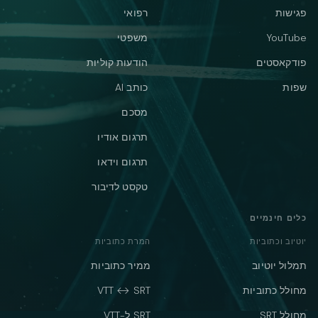
פגישות
רפואי
YouTube
משפטי
פודקאסטים
הודעות קוליות
שפות
כותב AI
מסכם
תרגום אודיו
תרגום וידאו
טקסט לדיבור
כלים חינמיים
יוטיוב וכתוביות
המרת כתוביות
תמלול יוטיוב
ממיר כתוביות
מחולל כתוביות
VTT ↔ SRT
מחולל SRT
SRT ל-VTT