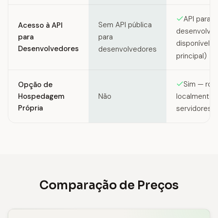
API para
Sem API pública
Acesso à API
desenvolve
para
para
disponível (
Desenvolvedores
desenvolvedores
principal)
Sim — rod
Opção de
Hospedagem
Não
localmente 
Própria
servidores p
Comparação de Preços