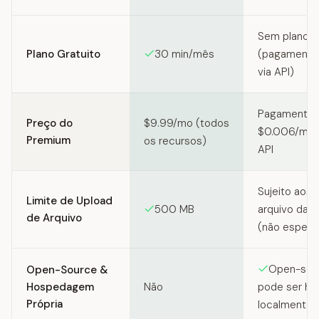
Sem plano g
Plano Gratuito
30 min/mês
(pagamento 
via API)
Pagamento p
Preço do
$9.99/mo (todos
$0.006/min 
Premium
os recursos)
API
Sujeito aos 
Limite de Upload
500 MB
arquivo da 
de Arquivo
(não especi
Open-sour
Open-Source &
Hospedagem
Não
pode ser h
Própria
localmente