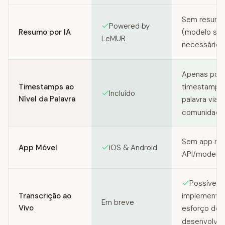
Sem resumo
Powered by
Resumo por IA
(modelo se
LeMUR
necessário)
Apenas por
Timestamps ao
timestamps 
Incluído
Nível da Palavra
palavra via 
comunidade
Sem app mó
App Móvel
iOS & Android
API/modelo)
Possível 
Transcrição ao
implementa
Em breve
Vivo
esforço de
desenvolvi