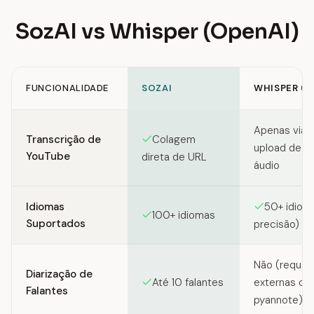
SozAI vs Whisper (OpenAI)
FUNCIONALIDADE
SOZAI
WHISPER (O
Feature comparison between SozAI and Whisper (OpenAI)
Apenas via A
Transcrição de
Colagem
upload de a
YouTube
direta de URL
áudio
Idiomas
50+ idioma
100+ idiomas
Suportados
precisão)
Não (requer
Diarização de
Até 10 falantes
externas c
Falantes
pyannote)