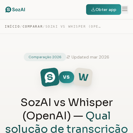
Obter app
INÍCIO
/
COMPARAR
/
SOZAI VS WHISPER (OPENAI)
Updated mar 2026
Comparação 2026
W
VS
SozAI vs Whisper
(OpenAI) —
Qual
solução de transcrição