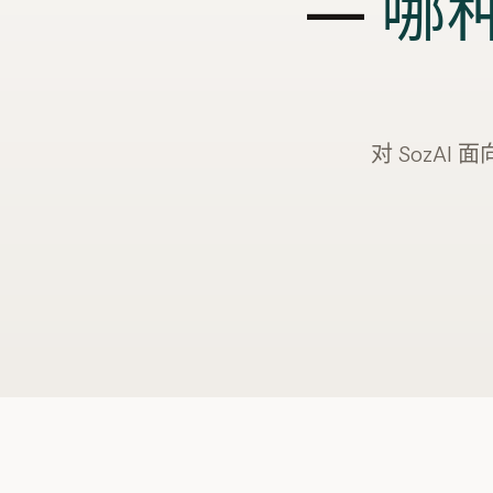
—
哪
对 SozAI