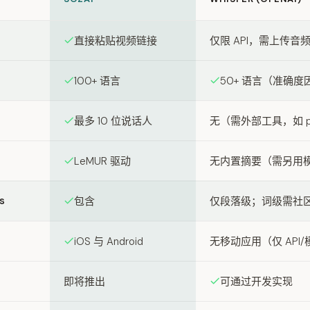
een SozAI and Whisper (OpenAI)
直接粘贴视频链接
仅限 API，需上传音
100+ 语言
50+ 语言（准确
最多 10 位说话人
无（需外部工具，如 py
LeMUR 驱动
无内置摘要（需另用
s
包含
仅段落级；词级需社
iOS 与 Android
无移动应用（仅 API
即将推出
可通过开发实现