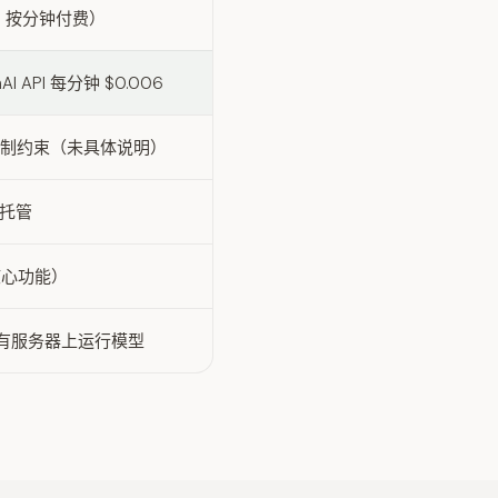
I 按分钟付费）
 API 每分钟 $0.006
 文件限制约束（未具体说明）
自托管
核心功能）
私有服务器上运行模型