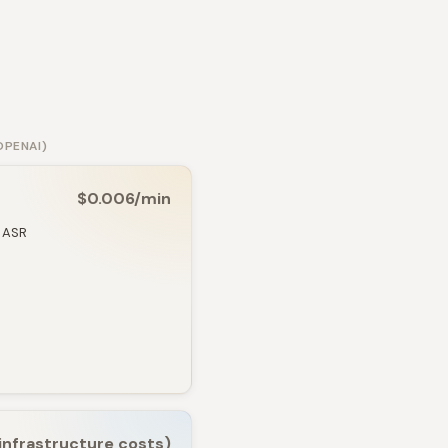
OPENAI)
$0.006/min
 ASR
(infrastructure costs)