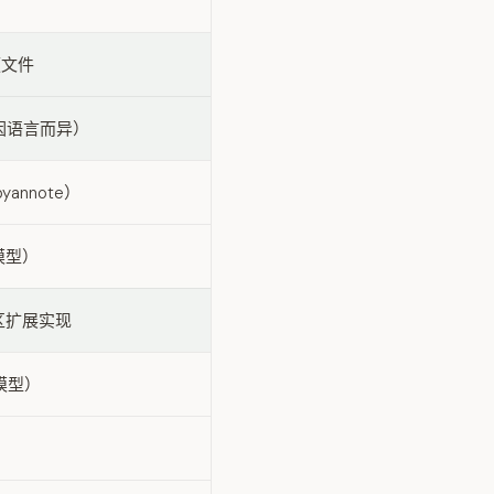
频文件
度因语言而异）
annote）
模型）
区扩展实现
/模型）