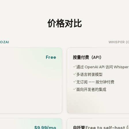
价格对比
SOZAI
WHISPER (
Free
按量付费（API）
通过 OpenAI API 访问 Whisper
多语言转录模型
无订阅 —— 按分钟付费
面向开发者的集成
d）
$9.99/mo
Free to self-host 
自托管