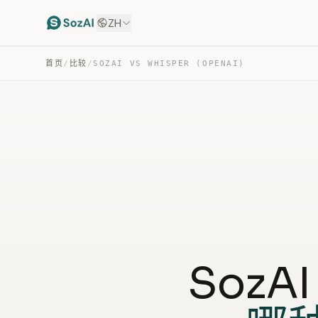
ZH
首页
/
比较
/
SOZAI VS WHISPER (OPENAI)
SozAI