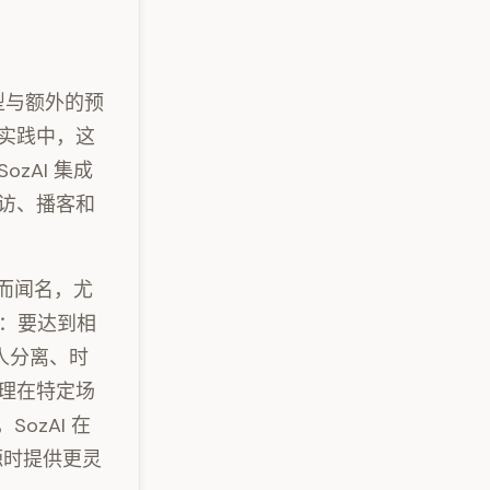
型与额外的预
实践中，这
zAI 集成
采访、播客和
而闻名，尤
型：要达到相
人分离、时
理在特定场
ozAI 在
源时提供更灵